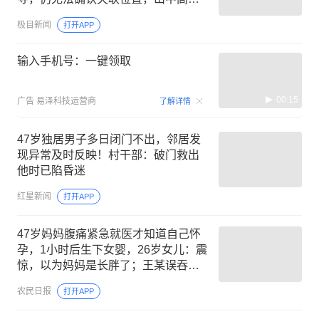
温、超1米深野草蜱虫扎堆，加大救援
极目新闻
打开APP
难度
输入手机号：一键领取
00:15
广告
易泽科技运营商
了解详情
47岁独居男子多日闭门不出，邻居发
现异常及时反映！村干部：破门救出
他时已陷昏迷
红星新闻
打开APP
47岁妈妈腹痛紧急就医才知道自己怀
孕，1小时后生下女婴，26岁女儿：震
惊，以为妈妈是长胖了；王某误吞打
火机，7年后胃疼才想起｜三农早餐
农民日报
打开APP