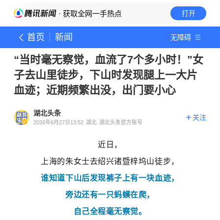
· 获取全网一手热点
打开
首页
新闻
无障碍
“当时毫无察觉，血流了7个多小时！”女
子去山里徒步，下山时发现腿上一大片
血迹；近期频繁出没，出门要小心
湖北头条
关注
2026年6月27日13:52
湖北
湖北头条官方账号
近日，
上海的朱女士去绍兴诸暨梓坞山徒步，
谁知道下山后发现裤子上有一块血迹，
旁边还有一只蚂蟥在爬，
自己全程毫无察觉。