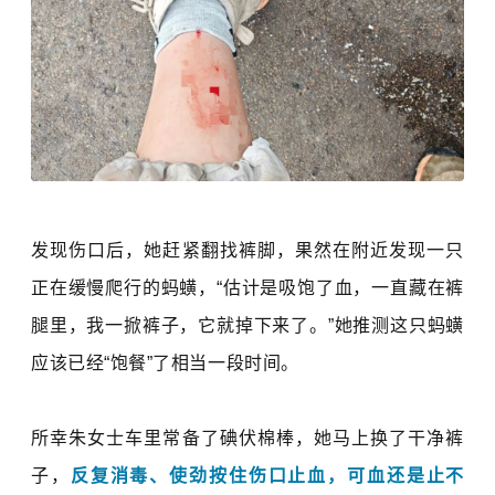
发现伤口后，她赶紧翻找裤脚，果然在附近发现一只
正在缓慢爬行的蚂蟥，“估计是吸饱了血，一直藏在裤
腿里，我一掀裤子，它就掉下来了。”她推测这只蚂蟥
应该已经“饱餐”了相当一段时间。
所幸朱女士车里常备了碘伏棉棒，她马上换了干净裤
子，
反复消毒、使劲按住伤口止血，可血还是止不