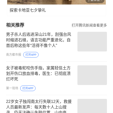
了解详情
探索卡地亚七夕挚礼
相关推荐
打开腾讯新闻查看更多
男子杀人后逃进深山21年，刮强台风
时缩进石缝，语言功能严重退化，自
首后称这些年“活得不像个人”
南方都市报
打开APP
女子被毒蛇咬伤手指，家属轻信土方
划开伤口放血排毒，医生：已彻底溃
烂坏死
第一现场
打开APP
22岁女子独闯南太行失联12天，救援
人员最新发声：每天数十人上山搜
寻，仍无法确认失联位置，山中高