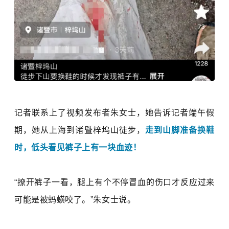
记者联系上了视频发布者朱女士，她告诉记者端午假
期，她从上海到诸暨
梓坞山徒步，
走到山脚准备换鞋
时，低头看见裤子上有一块血迹！
“撩开裤子一看，腿上有个不停冒血的伤口才反应过来
可能是被蚂蟥咬了。
”朱女士说。