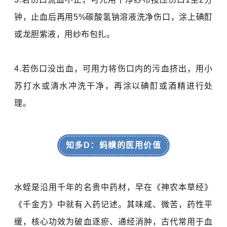
钟，止血后再用
5%
碳酸氢钠溶液洗净伤口，涂上碘酊
或龙胆紫液，用纱布包扎。
4.若伤口没出血，可用力将伤口内的污血挤出，用小
苏打水或清水冲洗干净，再涂以碘酊或酒精进行处
理。
知多D：蚂蟥的医用价值
水蛭是沿用千年的名贵中药材，早在《神农本草经》
《千金方》中就有入药记述。其味咸、微苦，药性平
缓，核心功效为破血逐瘀、通经消肿，古代常用于血