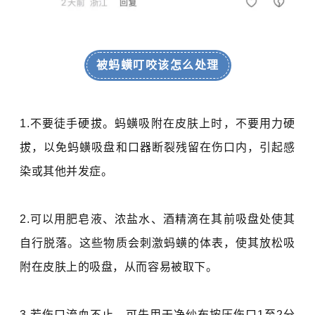
被蚂蟥叮咬该怎么处理
1.不要徒手硬拔
。
蚂蟥吸附在皮肤上时，不要用力硬
拔，以免蚂蟥吸盘和口器断裂残留在伤口内，引起感
染或其他并发症。
2.可以用
肥皂液、浓盐水、酒精滴在其前吸盘处使其
自行脱落。
这些物质会刺激蚂蟥的体表，使其放松吸
附在皮肤上的吸盘，从而容易被取下。
3.若伤口流血不止，可先用干净纱布按压伤口
1
至
2
分