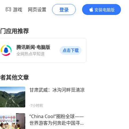
游戏
网页设置
登录
安装电脑版
内容更精彩
门应用推荐
腾讯新闻·电脑版
点击下载
全网热点早知道
者其他文章
甘肃武威：冰沟河畔觅清凉
-7小时前
“China Cool”圈粉全球——
世界游客为何奔赴中国寻清