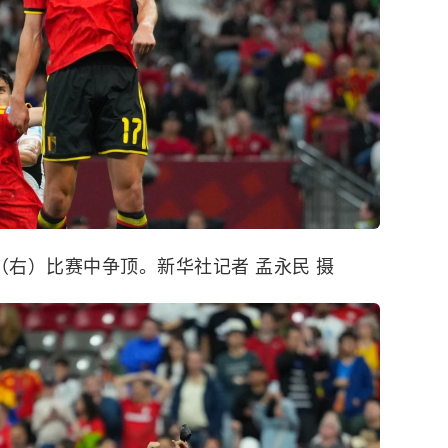
（右）比赛中争顶。新华社记者 孟永民 摄