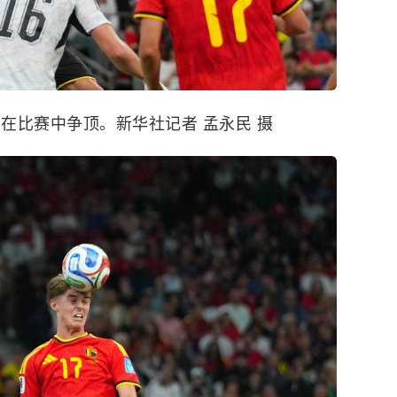
）在比赛中争顶。新华社记者 孟永民 摄