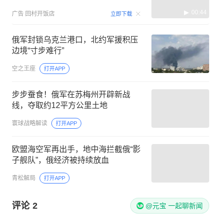
00:44
广告
回村开饭店
立即下载
俄军封锁乌克兰港口，北约军援积压
边境“寸步难行”
空之王座
打开APP
步步蚕食！俄军在苏梅州开辟新战
线，夺取约12平方公里土地
寰球战略解读
打开APP
欧盟海空军再出手，地中海拦截俄“影
子舰队”，俄经济被持续放血
青松解局
打开APP
评论
2
@元宝 一起聊新闻