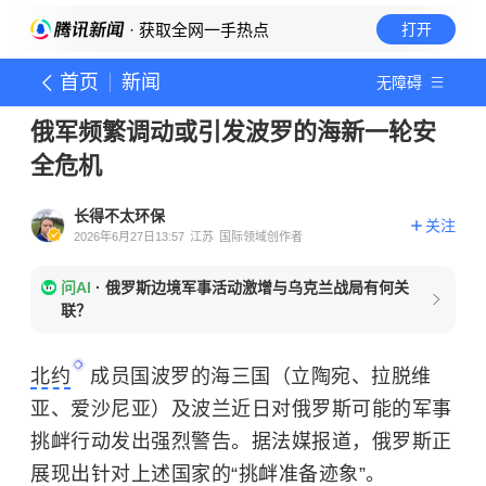
· 获取全网一手热点
打开
首页
新闻
无障碍
俄军频繁调动或引发波罗的海新一轮安
全危机
长得不太环保
关注
2026年6月27日13:57
江苏
国际领域创作者
问AI
·
俄罗斯边境军事活动激增与乌克兰战局有何关
联？
北约
成员国波罗的海三国（立陶宛、拉脱维
亚、爱沙尼亚）及波兰近日对俄罗斯可能的军事
挑衅行动发出强烈警告。据法媒报道，俄罗斯正
展现出针对上述国家的“挑衅准备迹象”。