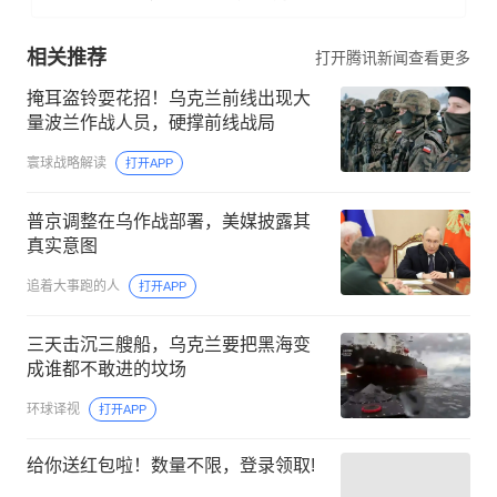
相关推荐
打开腾讯新闻查看更多
掩耳盗铃耍花招！乌克兰前线出现大
量波兰作战人员，硬撑前线战局
寰球战略解读
打开APP
普京调整在乌作战部署，美媒披露其
真实意图
追着大事跑的人
打开APP
三天击沉三艘船，乌克兰要把黑海变
成谁都不敢进的坟场
环球译视
打开APP
给你送红包啦！数量不限，登录领取!