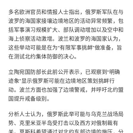
多名欧洲官员和情报人士指出，俄罗斯军队在与
波罗的海
国家接壤边境地区的活动异常频繁，包
括军事演习规模扩大、部队调动增加以及空中和
海上侦察活动激增。波兰和波罗的海国家认为，
这些举动可能是在为“有限军事挑衅”做准备，旨
在测试北约集体防御的决心。
立陶宛国防部长此前公开表示，已观察到“明确
迹象”显示俄罗斯可能在边境地区策划挑衅行
动。波兰方面也加强了边境警戒，并呼吁北约盟
国提升戒备级别。
分析人士认为，俄罗斯此举可能与乌克兰战场局
势、
克里米亚半岛
受打击以及西方对俄制裁有
关。莫斯科希望通过对北约东部边境的施压，分