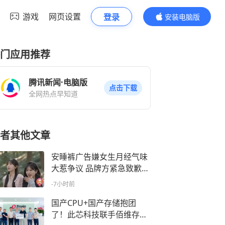
游戏
网页设置
登录
安装电脑版
内容更精彩
门应用推荐
腾讯新闻·电脑版
点击下载
全网热点早知道
者其他文章
安睡裤广告嫌女生月经气味
大惹争议 品牌方紧急致歉：
下架争议短视频
-7小时前
国产CPU+国产存储抱团
了！此芯科技联手佰维存