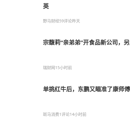
英
野马财经
59评论
昨天
宗馥莉“亲弟弟”开食品新公司，
瑞财网
15小时前
单挑红牛后，东鹏又瞄准了康师傅
斑马消费
1评论
14小时前