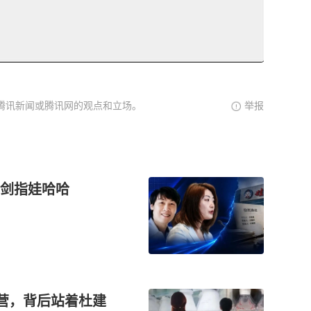
腾讯新闻或腾讯网的观点和立场。
举报
剑指娃哈哈
本营，背后站着杜建