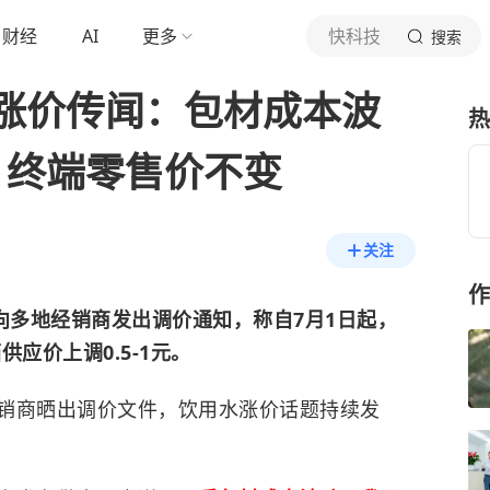
财经
AI
更多
快科技
搜索
涨价传闻：包材成本波
热
 终端零售价不变
关注
作
向多地经销商发出调价通知，称自7月1日起，
箱供应价上调0.5-1元。
销商晒出调价文件，饮用水涨价话题持续发