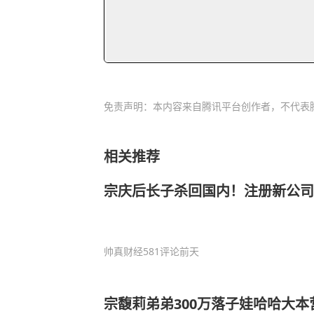
免责声明：本内容来自腾讯平台创作者，不代表
相关推荐
宗庆后长子杀回国内！注册新公司
帅真财经
581评论
前天
宗馥莉弟弟300万落子娃哈哈大