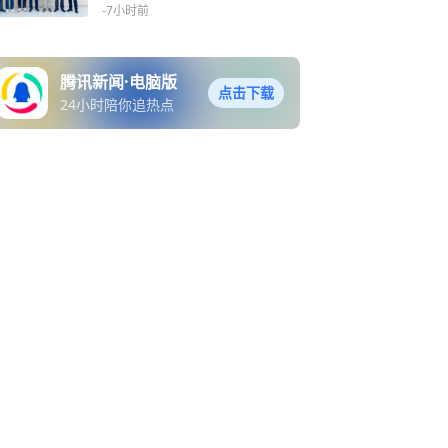
储：破解内存带宽不够用
-7小时前
腾讯新闻·电脑版
点击下载
24小时陪你追热点