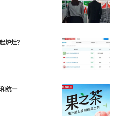
另起炉灶？
和统一