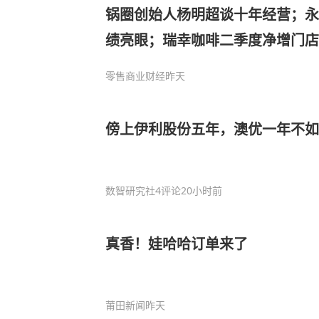
锅圈创始人杨明超谈十年经营；永
绩亮眼；瑞幸咖啡二季度净增门店2
陷公关危机；茶饮品牌开“非标”店
零售商业财经
昨天
傍上伊利股份五年，澳优一年不如
数智研究社
4评论
20小时前
真香！娃哈哈订单来了
莆田新闻
昨天