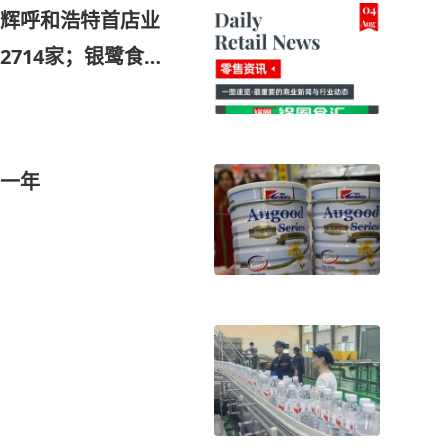
辉呼和浩特首店业
714家；银鹭食品
一年