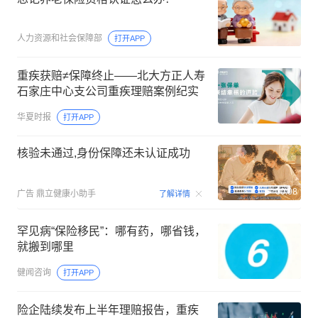
人力资源和社会保障部
打开APP
重疾获赔≠保障终止——北大方正人寿
石家庄中心支公司重疾理赔案例纪实
华夏时报
打开APP
核验未通过,身份保障还未认证成功
00:08
广告
鼎立健康小助手
了解详情
罕见病“保险移民”：哪有药，哪省钱，
就搬到哪里
健闻咨询
打开APP
险企陆续发布上半年理赔报告，重疾