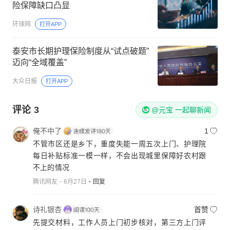
险保障缺口凸显
环球网
打开APP
泰安市长期护理保险制度从“试点破题”
迈向“全域覆盖”
大众日报
打开APP
评论
3
@元宝 一起聊新闻
俺不中了
1
不管市区还是乡下，重度失能一周五次上门、护理院
每日补贴标准一模一样，不会出现城里保障好农村跟
不上的情况
腾讯网友
6月27日
回复
诗礼银杏
首赞
先提交材料，工作人员上门初步核对，第三方上门评