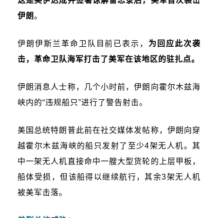
这是美伊达成并签署谅解备忘录后，美军首次袭击
伊朗
。
伊朗伊斯兰革命卫队目前已表示，
为回应此次袭
击，革命卫队海军打击了美军在该地区的驻扎点。
伊朗消息人士称，几个小时前，伊朗向霍尔木兹海
峡内的“违规船只”进行了警告射击。
美国总统特朗普此前在社交媒体发帖称，伊朗向穿
越霍尔木兹海峡的船只发射了至少4架无人机。其
中一架无人机直接命中一艘大型货轮的上层甲板，
船体受损，但该船得以继续航行，其余3架无人机
被美军击落。