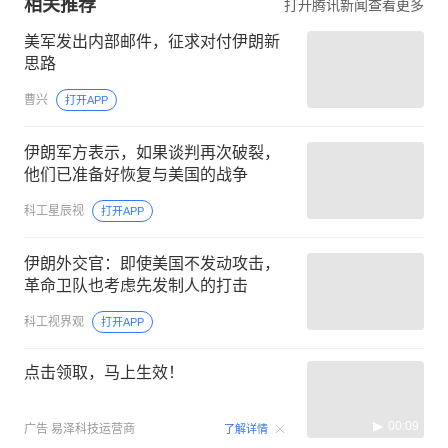
相关推荐
打开腾讯新闻查看更多
美军发出内部邮件，征求对付伊朗新
思路
曹兴
打开APP
伊朗军方表示，如果谈判再次破裂，
他们已准备好恢复与美国的战争
科工星辰视
打开APP
伊朗外交官：即使美国不发动攻击，
革命卫队也考虑先发制人的打击
科工视界观
打开APP
点击领取，马上生效！
00:09
广告
易泽科技运营商
了解详情