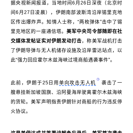
据央视新闻报道，当地时间6月26日深夜（北京时
间6月27日凌晨），伊朗南部波斯湾沿岸锡里克地
区传出爆炸声。知情人士称，“两枚弹体”击中了锡
里克地区的一座通信塔。
美军中央司令部随即在社
交媒体发帖证实对伊朗发动打击
，称美军战机打击
了伊朗导弹与无人机储存设施及沿岸雷达站点，以
此“强力回应
霍尔木兹海峡
过境商船遇袭事件”。
此前，伊朗于25日用
单向攻击无人机
袭击了一
艘悬挂新加坡国旗、沿阿曼海岸驶离霍尔木兹海峡
的货轮。美军声明指责伊朗针对商船的行为违反停
火协议。