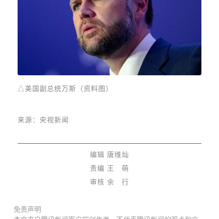
△美国副总统万斯（资料图）
来源：央视新闻
编辑 唐维灿
责编 王 萌
审核 余 行
免责声明