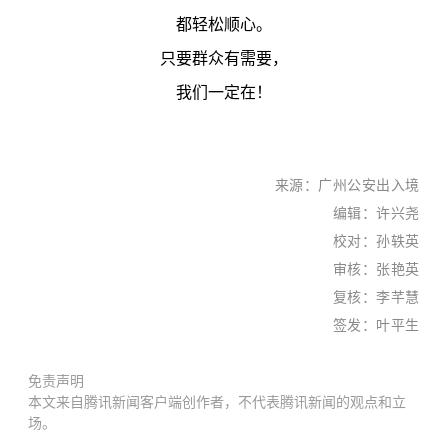
都轻松顺心。
只要群众有需要，
我们一定在！
来源：
广州公安出入境
编辑：许兴尧
校对：孙轶英
审核：张艳英
复核：李芊慧
签发：叶平生
免责声明
本文来自腾讯新闻客户端创作者，不代表腾讯新闻的观点和立
场。