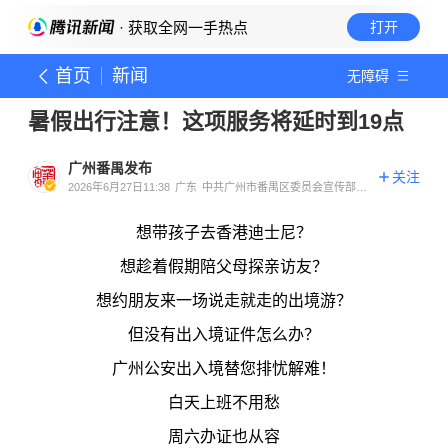
· 获取全网一手热点
打开
首页
新闻
无障碍
暑假出行注意！这项服务将延时到19点
广州番禺发布
关注
2026年6月27日11:38
广东
中共广州市番禺区委员会宣传部官
方账号
想带孩子去香港迪士尼？
想趁着假期陪父母探亲访友？
想约朋友来一场说走就走的出境游？
但没有出入境证件怎么办？
广州公安出入境替您排忧解难！
白天上班不用愁
周六办证也从容