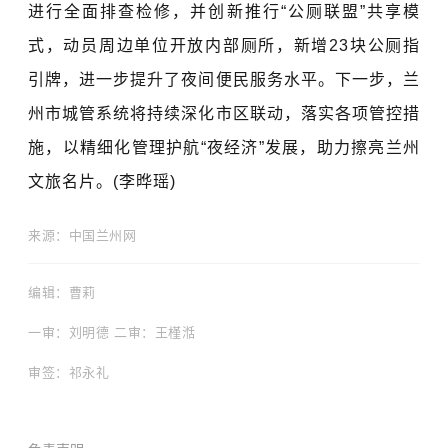
进行全面排查检修，并创新推行“公厕联盟”共享模
式，动员周边单位开放内部厕所，新增23块公厕指
引牌，进一步提升了夜间便民服务水平。下一步，兰
州市城管系统将持续深化市区联动，落实各项管控措
施，以精细化管理护航“夜经济”发展，助力擦亮兰州
文旅名片。(李晔瑶)
来源：中国兰州网
编
辑：曹莉
一审：刘明德 二审：王槿湉
审签：祁永礼