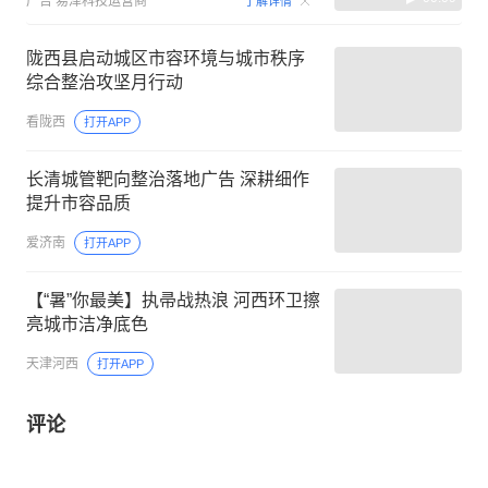
广告
易泽科技运营商
了解详情
陇西县启动城区市容环境与城市秩序
综合整治攻坚月行动
看陇西
打开APP
长清城管靶向整治落地广告 深耕细作
提升市容品质
爱济南
打开APP
【“暑”你最美】执帚战热浪 河西环卫擦
亮城市洁净底色
天津河西
打开APP
评论