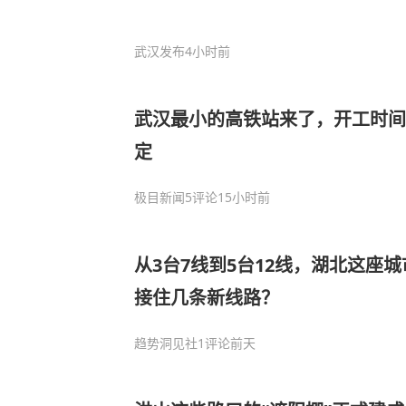
武汉发布
4小时前
武汉最小的高铁站来了，开工时间
定
极目新闻
5评论
15小时前
从3台7线到5台12线，湖北这座
接住几条新线路？
趋势洞见社
1评论
前天