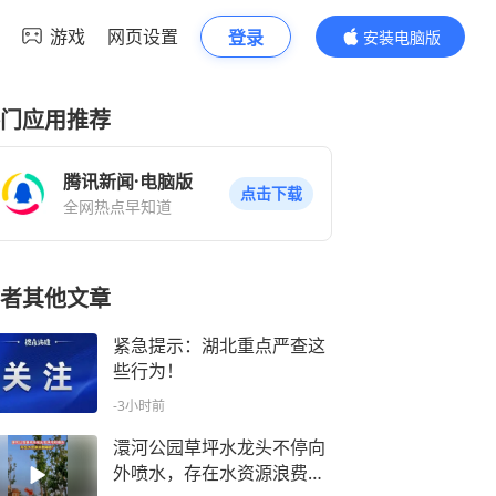
游戏
网页设置
登录
安装电脑版
内容更精彩
门应用推荐
腾讯新闻·电脑版
点击下载
全网热点早知道
者其他文章
紧急提示：湖北重点严查这
些行为！
-3小时前
澴河公园草坪水龙头不停向
外喷水，存在水资源浪费隐