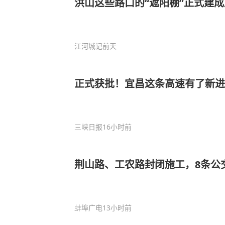
洪山这些路口的“遮阳棚”正式建
江河城记
前天
正式获批！宜昌这条高速有了新进
三峡日报
16小时前
荆山路、工农路封闭施工，8条公
蚌埠广电
13小时前