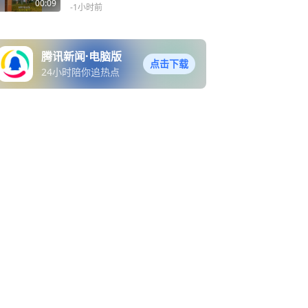
患？经核实，该设施为园区
00:09
-1小时前
绿化专用供水设备
腾讯新闻·电脑版
点击下载
24小时陪你追热点