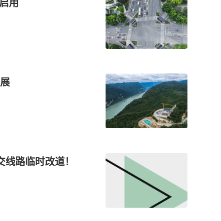
成启用
展
交线路临时改道！