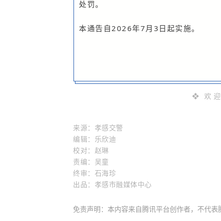
处罚。
本通告自2026年7月3日起实施。
❖ 欢 迎
来
源
：孝感交警
编辑：乐欣迪
校对：赵琳
责编：吴童
终审：石海珍
出品
：
孝感市融媒体中心
免责声明：本内容来自腾讯平台创作者，不代表