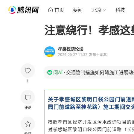
首页
要闻
北京
科技
注意绕行！孝感这
孝感槐荫论坛
2026-06-27 11:32
发布于
湖北
问AI
·
交通管制措施如何随施工进展动
1
关于孝感城区黎明口袋公园门前道
园门前道路至桂花路）施工期间交
评论
按照孝南区经济开发区污水改造项目的施工
对孝感城区黎明口袋公园门前道路（长