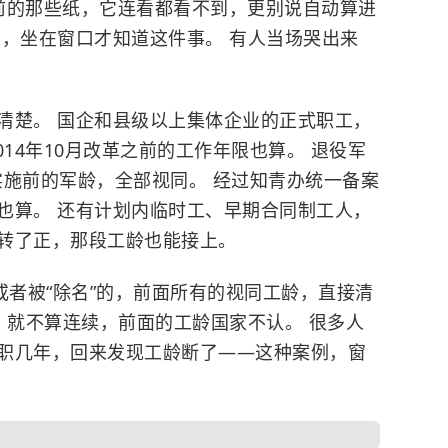
之前的那些纸，它连看都看不到，更别说自动算进
人，坐在窗口才知道这件事。 有人当场哭出来
清楚。 国企和县级以上集体企业的正式职工，
14年10月改革之前的工作年限也算。 退役军
》实施前的军龄，全部视同。 经过知青办统一备案
也算。 还有计划内临时工、早期合同制工人，
转了正，那段工龄也能接上。
或者被“除名”的，前面所有的视同工龄，直接清
，就不算连续，前面的工龄国家不认。 很多人
职几年，回来发现工龄断了——这种案例，窗