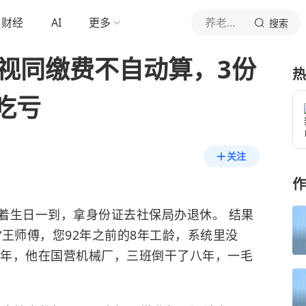
财经
AI
更多
养老金计划
搜索
！视同缴费不自动算，3份
热
吃亏
关注
作
着生日一到，拿身份证去社保局办退休。 结果
王师傅，您92年之前的8年工龄，系统里没
8年，他在国营机械厂，三班倒干了八年，一毛