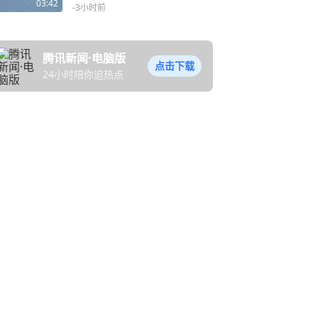
静？别慌，资金到位和发通
03:42
-3小时前
知是两码事
腾讯新闻·电脑版
点击下载
24小时陪你追热点