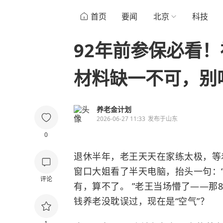
首页
要闻
北京
科技
92年前参保必看
材料缺一不可，别
养老金计划
2026-06-27 11:33
发布于
山东
0
退休半年，老王天天在家练太极，等
窗口大姐看了半天电脑，抬头一句：“
评论
有，算不了。 ”老王当场懵了——那
钱养老没耽误过，现在是“空气”？