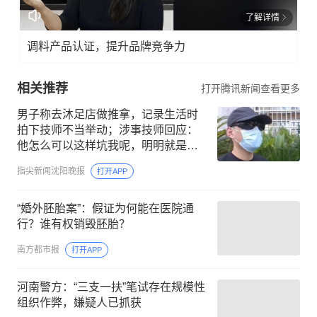
了解详情
调料产品认证，提升品牌竞争力
相关推荐
打开腾讯新闻查看更多
男子称去沐足店做推拿，记录生活时
拍下技师不当举动；涉事技师回应：
他怎么可以这样坑我呢，明明就是他
自己说的；警方已介入调查
指尖新闻沈阳晚报
打开APP
“婚外胚胎案”：假证为何能在医院通
行？谁有权销毁胚胎？
南方都市报
打开APP
河南警方：“三支一扶”笔试存在规模性
组织作弊，嫌疑人已抓获