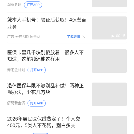
观察者网
打开APP
凭本人手机号：验证后获取！#运营商
业务
00:15
广告
云启创想运营商
了解详情
医保卡里几千块别傻放着！很多人不
知道，这笔钱还能这样用
养老金计划
打开APP
退休医保年限不够别乱补缴！两种正
规办法，少花几万块
解码新金济
打开APP
2026年居民医保缴费定了！个人交
400元，5类人不花钱，别白多交