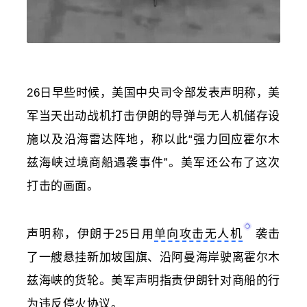
26日早些时候，美国中央司令部发表声明称，美
军当天
出动战机打击伊朗的导弹与无人机储存设
施以及沿海雷达阵地，
称以此“强力回应
霍尔木
兹海峡
过境商船遇袭事件”。美军还公布了这次
打击的画面。
声明称，伊朗于25日用
单向攻击无人机
袭击
了一艘悬挂新加坡国旗、沿阿曼海岸驶离霍尔木
兹海峡的货轮。美军声明指责伊朗针对商船的行
为违反停火协议。