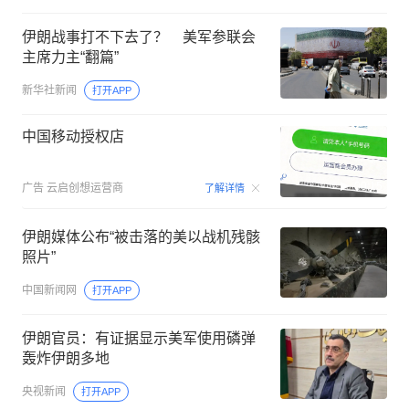
伊朗战事打不下去了？ 美军参联会
主席力主“翻篇”
新华社新闻
打开APP
中国移动授权店
00:15
广告
云启创想运营商
了解详情
伊朗媒体公布“被击落的美以战机残骸
照片”
中国新闻网
打开APP
伊朗官员：有证据显示美军使用磷弹
轰炸伊朗多地
央视新闻
打开APP