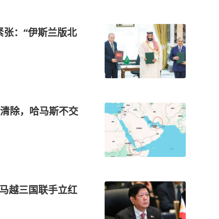
紧张：“伊斯兰版北
清除，哈马斯不交
中马越三国联手立红