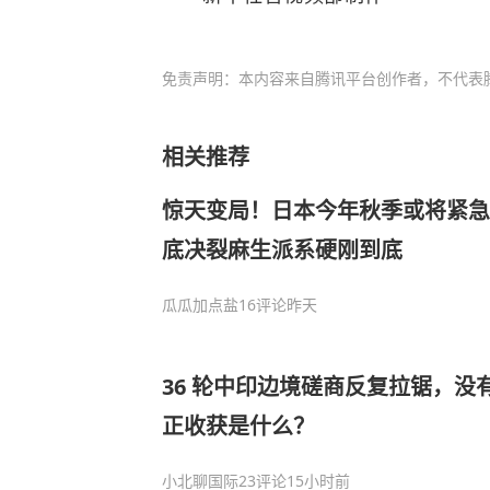
免责声明：本内容来自腾讯平台创作者，不代表
相关推荐
惊天变局！日本今年秋季或将紧急
底决裂麻生派系硬刚到底
瓜瓜加点盐
16评论
昨天
36 轮中印边境磋商反复拉锯，没
正收获是什么？
小北聊国际
23评论
15小时前