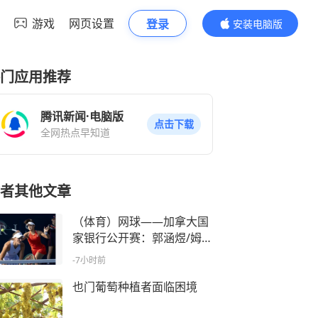
游戏
网页设置
登录
安装电脑版
内容更精彩
门应用推荐
腾讯新闻·电脑版
点击下载
全网热点早知道
者其他文章
（体育）网球——加拿大国
家银行公开赛：郭涵煜/姆拉
德诺维奇止步女双首轮
-7小时前
也门葡萄种植者面临困境