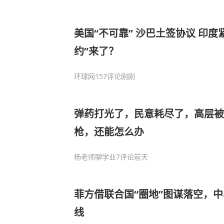
美国“不可靠” 沙巴土签协议 印度
约”来了？
环球网
157评论
刚刚
弹药打光了，民意耗尽了，高层被
枪，还能怎么办
杨老师聊学业
7评论
前天
菲方借联合国“圈地”图谋落空，
线