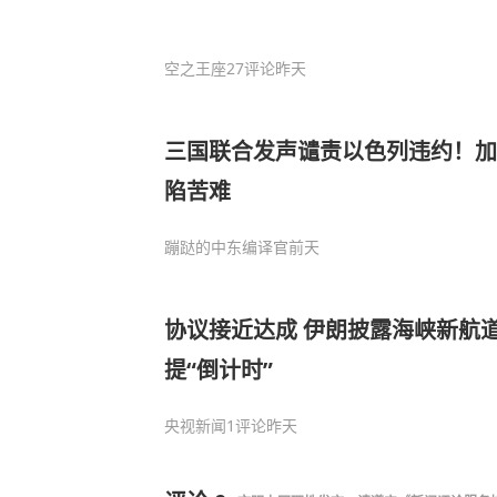
空之王座
27评论
昨天
三国联合发声谴责以色列违约！加
陷苦难
蹦跶的中东编译官
前天
协议接近达成 伊朗披露海峡新航道
提“倒计时”
央视新闻
1评论
昨天