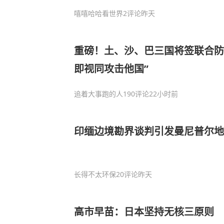
嘻嘻哈哈看世界
2评论
昨天
重磅！土、沙、巴三国将签联合防
即视同攻击他国”
追着大事跑的人
190评论
22小时前
印缅边境勘界谈判引发曼尼普尔地
长得不太环保
20评论
昨天
高市早苗：日本坚持无核三原则