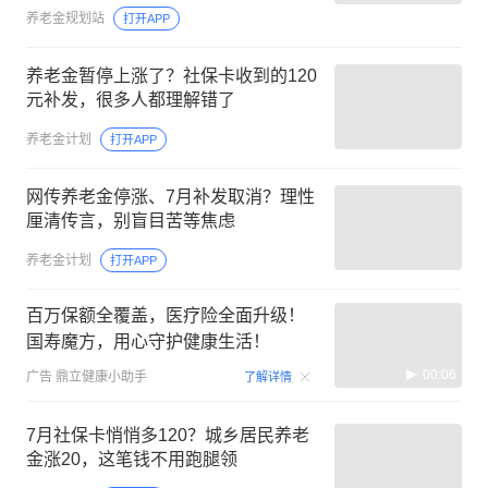
养老金规划站
打开APP
养老金暂停上涨了？社保卡收到的120
元补发，很多人都理解错了
养老金计划
打开APP
网传养老金停涨、7月补发取消？理性
厘清传言，别盲目苦等焦虑
养老金计划
打开APP
百万保额全覆盖，医疗险全面升级！
国寿魔方，用心守护健康生活！
00:06
广告
鼎立健康小助手
了解详情
7月社保卡悄悄多120？城乡居民养老
金涨20，这笔钱不用跑腿领