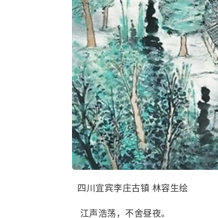
四川宜宾李庄古镇 林容生绘
江声浩荡，不舍昼夜。