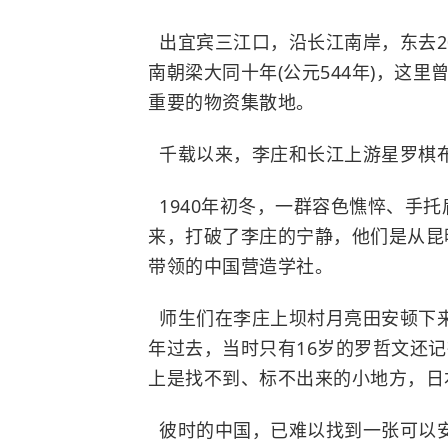
出宜宾三江口，沿长江南岸，东去2
南朝梁大同十年(公元544年)，这
重要的物资集散地。
千载以来，李庄和长江上游星罗棋
1940年初冬，一群容色憔悴、手
来，打破了李庄的宁静，他们是从昆
带领的中国营造学社。
师生们在李庄上坝村月亮田安顿下
年过去，当时只有16岁的
罗哲文
还记
上是找不到、标不出来的小地方，日
彼时的中国，已难以找到一张可以