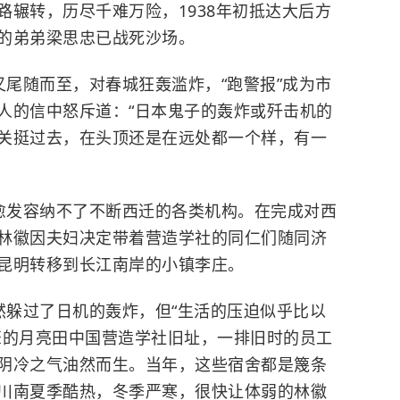
路辗转，历尽千难万险，1938年初抵达大后方
的弟弟
梁思忠
已战死沙场。
尾随而至，对春城狂轰滥炸，“跑警报”成为市
人的信中怒斥道：“日本鬼子的轰炸或歼击机的
关挺过去，在头顶还是在远处都一个样，有一
愈发容纳不了不断西迁的各类机构。在完成对西
林徽因夫妇决定带着营造学社的同仁们随
同济
昆明转移到长江南岸的小镇李庄。
然躲过了日机的轰炸，但“生活的压迫似乎比以
葺的月亮田中国营造学社旧址，一排旧时的员工
阴冷之气油然而生。当年，这些宿舍都是篾条
川南夏季酷热，冬季严寒，很快让体弱的林徽