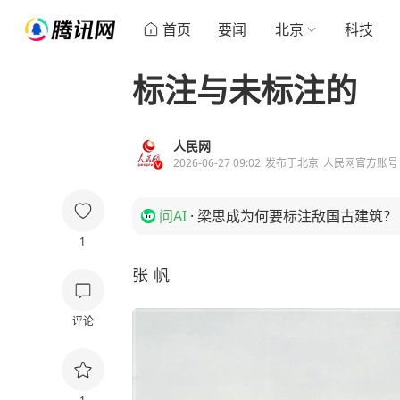
首页
要闻
北京
科技
标注与未标注的
人民网
2026-06-27 09:02
发布于
北京
人民网官方账号
问AI
·
梁思成为何要标注敌国古建筑？
1
张 帆
评论