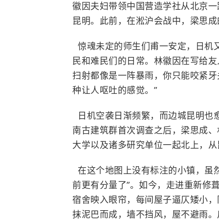
徽因夫妇带领中国营造学社从北京一
昆明。此前，在
淞沪会战
中，梁思成
惊魂未定的师生们甫一安定，日机又
民和难民们的日常。林徽因在写给友
扫射都像是一阵暴雨，你只能咬紧牙
种让人呕吐的感觉。”
日机空袭日渐频繁，而边城昆明也
南古建筑群首次调查之后，梁思成、
大学
以及诸多研究单位一起北上，从
在这个地图上没有标注的小镇，虽
前更有分量了”。如今，走进重新修
宿舍映入眼帘，每间屋子逼仄矮小，
抹泥巴而成，墙不挡风，屋不避雨。