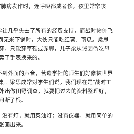
“肺病发作时，连呼吸都成奢侈，夜里常常咳
学社几乎失去了所有的经费支持，而战时物价飞
穷到无米下锅时，大伙只能吃红薯、南瓜。梁思
穿，只能穿草鞋或赤脚，儿子梁从诫因偷吃母
卖了手表换来的。
不到外面的声音，营造学社的师生们好像被世界
桌。梁思成常对学生们说，我们现在是“战时工
法外出做田野调查，就要把过去的资料整理好，
问断了根。
；没有灯，就用菜油灯；没有仪器，就用简单的
张画出来。