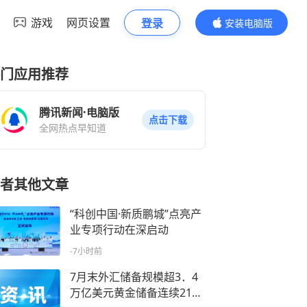
游戏
网页设置
登录
安装电脑版
内容更精彩
门应用推荐
腾讯新闻·电脑版
点击下载
全网热点早知道
者其他文章
“科创中国·新质鹏城”点亮产
业专项行动在深启动
-7小时前
7月末外汇储备规模超3．4
万亿美元黄金储备连续21个