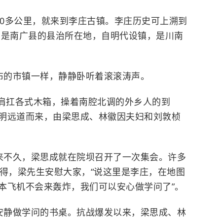
0多公里，就来到李庄古镇。李庄历史可上溯到
里曾是南广县的县治所在地，自明代设镇，是川南
布的市镇一样，静静卧听着滚滚涛声。
托肩扛各式木箱，操着南腔北调的外乡人的到
明远道而来，由梁思成、林徽因夫妇和刘敦桢
来不久，梁思成就在院坝召开了一次集会。许多
得，梁先生安慰大家，“说这里是李庄，在地图
本飞机不会来轰炸，我们可以安心做学问了”。
安静做学问的书桌。抗战爆发以来，梁思成、林