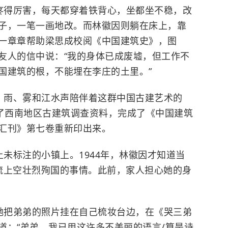
疼得厉害，每天都穿着铁背心，坐都坐不稳，改
子，一笔一画地改。而林徽因则躺在床上，靠
一章章帮助梁思成校阅《中国建筑史》，图
友人的信中说：“我的身体已成废墟，但工作不
国建筑的根，不能埋在李庄的土里。”
、雨、雾和江水声陪伴着这群中国古建艺术的
完了西南地区古建筑调查资料，完成了《中国建筑
汇刊》第七卷重新印出来。
未标注的小镇上。1944年，林徽因才知道当
流上空壮烈殉国的事情。此前，家人担心她的身
她把弟弟的照片挂在自己梳妆台边，在《哭三弟
道：“弟弟，我已用这许多不美丽的语言/算是诗