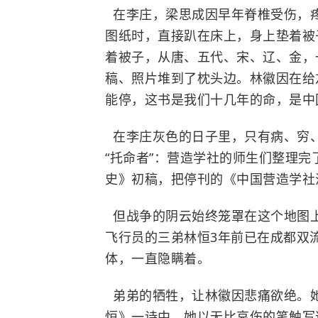
在李庄，梁思成因早年脊椎受伤，
图纸时，直接趴在床上，身上垫着被
着被子，从唐、五代、宋、辽、金，
稿、照片堆到了枕头边。林徽因在给
能停，这书是我们十几年的命，是中
在李庄灰色的日子里，只有病、穷
“托命者”：营造学社的师生们整理
史》初稿，把停刊的《中国营造学社
但战争的阴云始终笼罩在这个地图上
飞行员的三弟林恒3年前已在成都双
体，一直隐瞒着。
弟弟的牺牲，让林徽因悲痛欲绝。
恒》一诗中，她以无比哀伤的笔触写