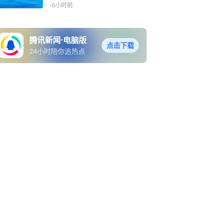
月增加
-6小时前
腾讯新闻·电脑版
点击下载
24小时陪你追热点