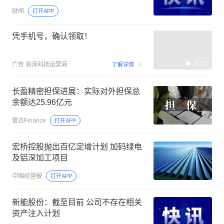
财闻
打开APP
凭手机号，确认领取！
00:15
广告
易泽科技运营商
了解详情
长盈精密担保进展：实际对外担保总
余额达25.96亿元
雷达Finance
打开APP
宏桥控股抛出百亿定增计划 加码绿电
及铝深加工项目
中国经营报
打开APP
新能股份：截至目前 公司不存在相关
资产注入计划