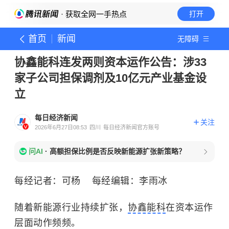
· 获取全网一手热点
打开
首页
新闻
无障碍
协鑫能科连发两则资本运作公告：涉33
家子公司担保调剂及10亿元产业基金设
立
每日经济新闻
关注
2026年6月27日08:53
四川
每日经济新闻官方账号
问AI
·
高额担保比例是否反映新能源扩张新策略？
每经记者：可杨 每经编辑：李雨冰
随着新能源行业持续扩张，
协鑫能科
在资本运作
层面动作频频。