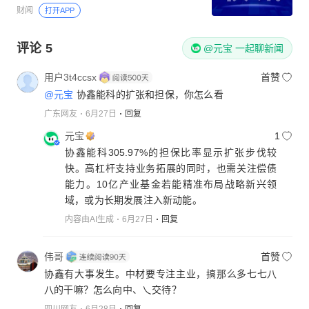
财闻
打开APP
评论
5
@元宝 一起聊新闻
用户3t4ccsx
首赞
@元宝
协鑫能科的扩张和担保，你怎么看
广东网友
6月27日
回复
元宝
1
协鑫能科305.97%的担保比率显示扩张步伐较
快。高杠杆支持业务拓展的同时，也需关注偿债
能力。10亿产业基金若能精准布局战略新兴领
域，或为长期发展注入新动能。
内容由AI生成
6月27日
回复
伟哥
首赞
协鑫有大事发生。中材要专注主业，搞那么多七七八
八的干嘛？怎么向中、乀交待？