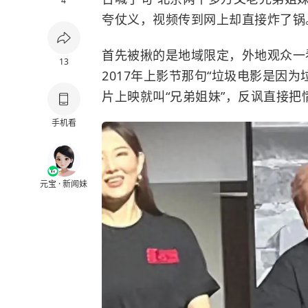
4
夸仗义，视频传到网上却直接炸了锅
首先被揪的是地域限定，外地观众一
13
2017年上影节那句“垃圾电影是因
片上映就叫“兄弟姐妹”，反讽直接把
手机看
元宝 · 新闻妹