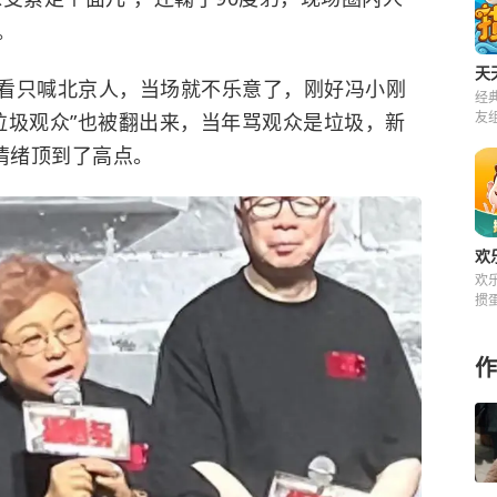
。
天
看只喊北京人，当场就不乐意了，刚好
冯小刚
经
友
为垃圾观众”也被翻出来，当年骂观众是垃圾，新
来
情绪顶到了高点。
欢
欢
掼
快
费
作