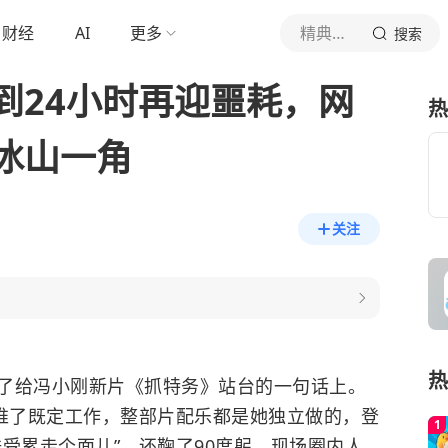
财经
AI
更多
精典剧透社
搜索
到24小时再迎噩耗，网
热
冰山一角
关注
热
了给冯小刚新片《抓特务》站台的一句话上。
友推了既定工作，整部片配乐都是她独立做的，登
受累走个面儿”，还鞠了90度躬，现场圈内人