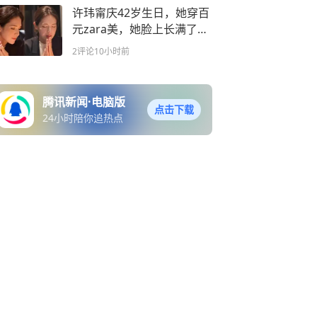
许玮甯庆42岁生日，她穿百
元zara美，她脸上长满了
斑，但邱泽爱她
2评论
10小时前
腾讯新闻·电脑版
点击下载
24小时陪你追热点