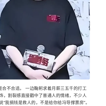
是合不合适。 一边鞠躬求着月薪三五千的打工
饰，割裂感直接戳中了普通人的情绪，不少人
说“我捐钱是救人的，不是给你给冯导撑票房”。