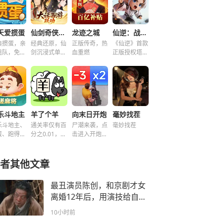
天爱掼蛋
仙剑奇侠传之新的开始
龙迹之城
仙逆：战天道
典掼蛋，亲
经典还原，仙
正版传奇，热
《仙逆》首款
组队，免费
剑沉浸式单机
血重燃
正版授权塔防
玩！
解谜！
手游
乐斗地主
羊了个羊
向末日开炮
毫妙找茬
乐斗地主、
通关率仅有百
尸潮来袭，点
毫妙找茬
蛋、跑得
分之0.01，快
击进入开炮宇
、好友房免
来挑战！~
宙！
玩！
者其他文章
最丑演员陈创，和京剧才女
离婚12年后，用演技给自己
整容
10小时前