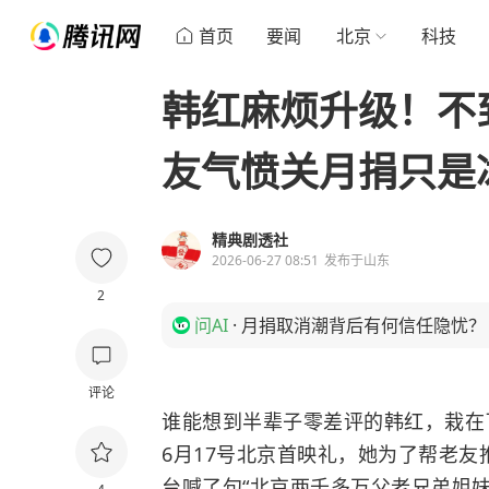
首页
要闻
北京
科技
韩红麻烦升级！不
友气愤关月捐只是
精典剧透社
2026-06-27 08:51
发布于
山东
2
问AI
·
月捐取消潮背后有何信任隐忧？
评论
谁能想到半辈子零差评的韩红，栽在
6月17号北京首映礼，她为了帮老
台喊了句“北京两千多万父老兄弟姐妹