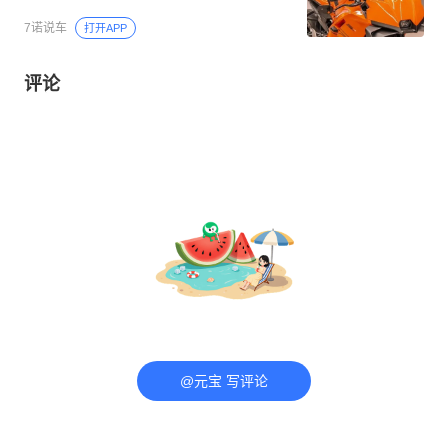
7诺说车
打开APP
评论
@元宝 写评论