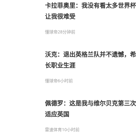
卡拉菲奥里：我没有看太多世界杯
让我很难受
懂球帝
28分钟前
沃克：退出英格兰队并不遗憾，希
长职业生涯
懂球帝
6小时前
佩德罗：这是我与维尔贝克第三次
适应英国
雷速体育
10小时前