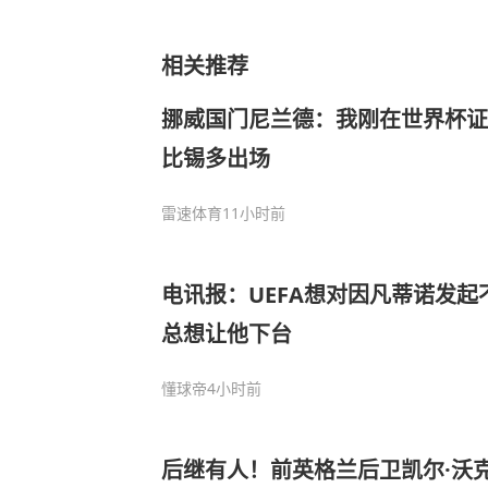
相关推荐
挪威国门尼兰德：我刚在世界杯证
比锡多出场
雷速体育
11小时前
电讯报：UEFA想对因凡蒂诺发
总想让他下台
懂球帝
4小时前
后继有人！前英格兰后卫凯尔·沃