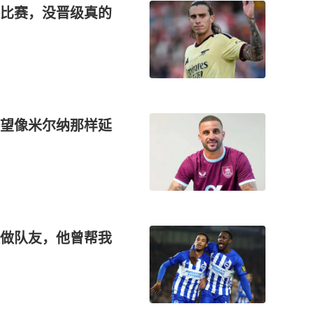
比赛，没晋级真的
望像米尔纳那样延
做队友，他曾帮我