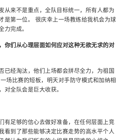
发从来不是重点，全队目标统一，所有人都为
才是第一位。 很庆幸上一场教练给我机会为球
全力完成。
，你们从心理层面如何应对这种无欲无求的对
否已经淘汰，他们上场都会拼尽全力，为祖国
上一场比赛的短板，明天对手防守模式和加纳相
，对全队会是巨大收获。
们有足够的信心去做好准备，在任何层面上竞
我看到了那些能够决定比赛走势的高水平个人