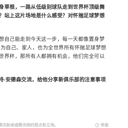
身草根，一路从低级别球队走到世界杯顶级舞
？站上这片场地是什么感受？对怀揣足球梦想
设想自己能走到今天这一步，每一天都像置身梦
仅为自己、家人，也为全世界所有怀揣足球梦想
世界杯，那所有人都拥有机会，他们完全可以
特-安德森交流，给他分享新俱乐部的注意事项
腾讯新闻或腾讯网的观点和立场。
举报