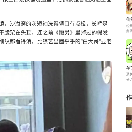
镜，
沙溢
穿的灰短袖洗得领口有点松，长裤是
经
剑
干脆架在头顶，连之前《跑男》里掉过的假发
解
细纹都看得清，比综艺里圆乎乎的“白大哥”显老
羊
通
分之
来
作