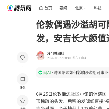
首页
要闻
北京
科技
伦敦偶遇沙溢胡可
发，安吉长大颜值
冷门神剧社
2026-06-27 08:40
发布于
山东
0
问AI
·
跨国陪读如何影响沙溢胡可事业
评论
6月25日伦敦街边社区小馆的偶遇
顶稀疏的头发、后移的发际线直接“裸
吉坐对面，个子快赶上178的他爸