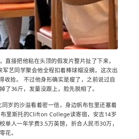
，直接把他粘在头顶的假发片整片扯了下来，
后来军艺同学聚会他全程扣着棒球帽没摘，这次出
得收拾。 不过他身形确实是瘦了，之前说过自
掉了36斤，发量没跟上，脸先脱相了。
比同岁的沙溢看着密一倍，身边帆布包里还塞着
托的Clifton College读寄宿，安吉14岁
校单人一年学费3.5万英镑，折合人民币30万，
宿零花。