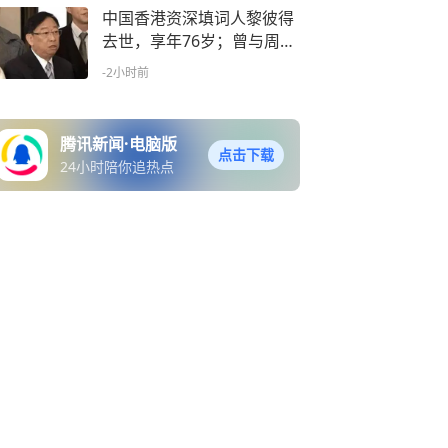
中国香港资深填词人黎彼得
去世，享年76岁；曾与周星
驰合作多次
-2小时前
腾讯新闻·电脑版
点击下载
24小时陪你追热点