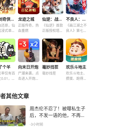
仙剑奇侠传之新的开始
龙迹之城
仙逆：战天道
不良人：破局
典还原，仙
正版传奇，热
《仙逆》首款
《画江湖之不
沉浸式单机
血重燃
正版授权塔防
良人》第七季
谜！
手游
新游，集结破
局！
了个羊
向末日开炮
毫妙找茬
欢乐斗地主
关率仅有百
尸潮来袭，点
毫妙找茬
欢乐斗地主、
0.01，快
击进入开炮宇
掼蛋、跑得
挑战！~
宙！
快、好友房免
费玩！
者其他文章
周杰伦不忍了！被曝私生子
后，不发一语的他，不再顾
及所谓的体面
-3小时前