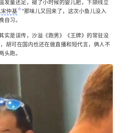
溢发量还足，褪了小时候的婴儿肥，下颌线立
北宋仲基
”那味儿又回来了，这次小鱼儿没入
晚自习。
其实是误传，沙溢《跑男》《王牌》的常驻没
得满，胡可在国内也还在做直播和短代言，俩人不
两头跑。