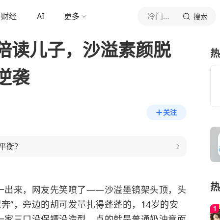
财经
AI
更多
冷门神剧社
搜索
陪读儿子，沙溢素颜脱
热
逆袭
关注
平衡？
热
图一出来，网友先笑喷了——沙溢墨镜架头顶，头
奔”，旁边的胡可发量扎得蓬蓬的，14岁的安
，一家三口没保镖没造型，点的就是普通奶油意面