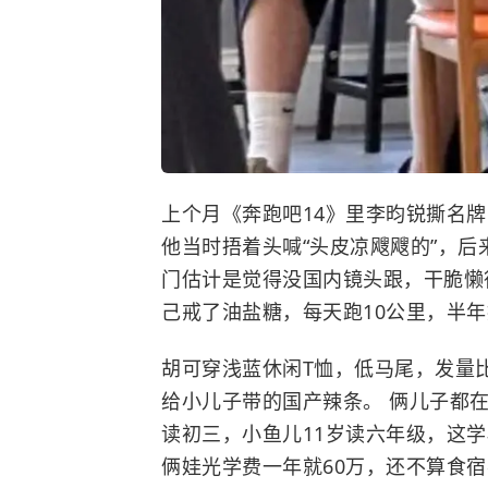
上个月《奔跑吧14》里
李昀锐
撕名牌
他当时捂着头喊“头皮凉飕飕的”，
门估计是觉得没国内镜头跟，干脆懒
己戒了油盐糖，每天跑10公里，半年
胡可穿浅蓝休闲T恤，低马尾，发量
给小儿子带的国产辣条。 俩儿子都在布里斯
读初三，小鱼儿11岁读六年级，这学
俩娃光学费一年就60万，还不算食