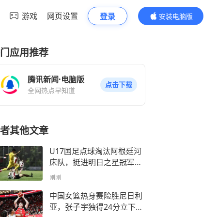
游戏
网页设置
登录
安装电脑版
内容更精彩
门应用推荐
腾讯新闻·电脑版
点击下载
全网热点早知道
者其他文章
U17国足点球淘汰阿根廷河
床队，挺进明日之星冠军杯
决赛
刚刚
中国女篮热身赛险胜尼日利
亚，张子宇独得24分立下头