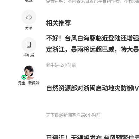
收藏
免责声明：本内容来自腾讯平台创作者，不代表
相关推荐
分享
不好！台风白海豚临近登陆还增强
定浙江，暴雨将远超巴威，特大暴
手机看
2天
老牛讲
-2小时前
元宝 · 新闻妹
自然资源部对浙闽启动地灾防御Ⅳ
天下泉城新闻客户端
6小时前
已逼近！无锡将发布 台风预警信