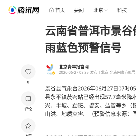
首页
要闻
北京
科技
云南省普洱市景谷
雨蓝色预警信号
北京青年报官网
2026-06-27 08:39
发布于
北京
北青网官方账号
0
景谷县气象台2026年06月27日07
县永平镇茂密站已经出现57.7毫米
兴、半坡、勐班、碧安、益智等乡（
评论
山洪、地质灾害。（预警信息来源：