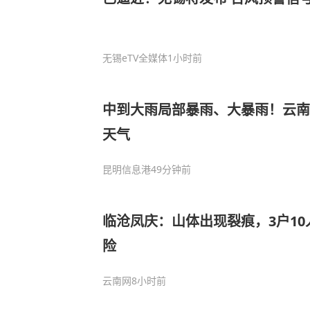
无锡eTV全媒体
1小时前
中到大雨局部暴雨、大暴雨！云南
天气
昆明信息港
49分钟前
临沧凤庆：山体出现裂痕，3户1
险
云南网
8小时前