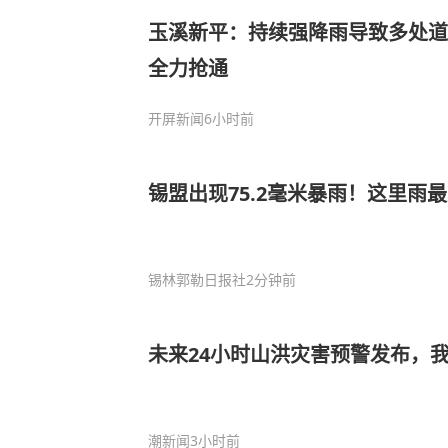
玉溪新平：持续强降雨导致多处道
全力抢通
开屏新闻
6小时前
锡盟出现75.2毫米暴雨！这里雨
锡林郭勒日报社
2分钟前
未来24小时山洪灾害预警发布，
潮新闻
3小时前