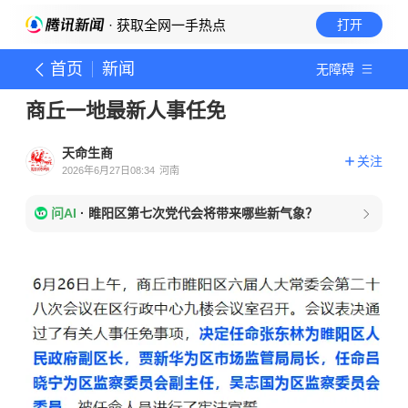
· 获取全网一手热点
打开
首页
新闻
无障碍
商丘一地最新人事任免
天命生商
关注
2026年6月27日08:34
河南
问AI
·
睢阳区第七次党代会将带来哪些新气象？