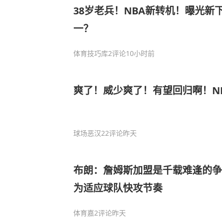
38岁老兵！NBA新转机！曝光新
一？
体育技巧库
2评论
10小时前
爽了！威少爽了！有望回归啊！N
球场恶汉
22评论
昨天
布朗：詹姆斯加盟是千载难逢的争
为适应球队快攻节奏
体育嘉
2评论
昨天