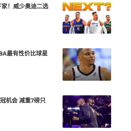
下家！威少奥迪二选
BA最有性价比球星
冠机会 减重7磅只