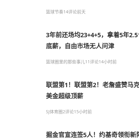
篮球节奏
14评论
前天
3年前还场均23+4+5，拿着5年2
底薪，自由市场无人问津
篮球圈里的那些事儿
11评论
14小时前
联盟第1！联盟第2！老詹盛赞马克
美金超级顶薪
SJ体育圈
2评论
15小时前
掘金官宣连签5人！约基奇领衔新阵