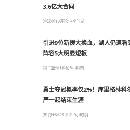
3.6亿大合同
追球者
10评论
14小时前
引进9位新援大换血，湖人仍遭看衰
阵容5大明显短板
锅子篮球
1评论
5小时前
勇士夺冠概率仅2%！库里格林科
严一起结束生涯
罗说NBA
23评论
-5小时前