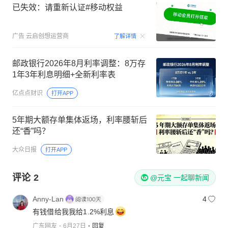
已失效：请重新认证#移动权益
00:15
广告
云启创想运营商
了解详情
邮政银行2026年8月利率调整：8万存
1年3年利息明细+全新利率表
亿点点财识
打开APP
5年期大额存单集体返场，利率腰斩后
还“香”吗？
大众日报
打开APP
评论
2
@元宝 一起聊新闻
Anny-Lan
4
有钱借给我我给1.2%利息
广东网友
6月27日
回复