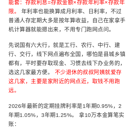
能套：存款利息=存款金额×存款年利率×存款年
限。
年利率也能换算成月利率、日利率，不过
普通人存定期大多是按年算收益，自己在家拿手
机计算器就能摁出来，不用专门跑网点问。
先说国有六大行，就是工行、农行、中行、建
行、交行，线下网点遍布全国，哪怕是县城乡镇
都有，平时要存取现金、习惯去线下办业务的，
选这几家最方便。
不少退休的叔叔阿姨就爱存
这几家，主要是家附近的网点近，取钱不用跑
远。
2026年最新的定期挂牌利率是1年期0.95%，2
年期1.05%，3年期1.25%。 拿10万本金算笔实
账：