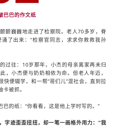
皱巴巴的作文纸
颤颤巍巍地走进了检察院。老人70多岁，脊
便涌了出来：“检察官同志，求求你救救我孙
的过往：10岁那年，小杰的母亲离家再未归
从此，小杰便与奶奶相依为命。但老人年迈，
很快便辍学，和一帮“哥们儿”混社会，直到拉
油卡被抓。
巴巴的纸：“你看看，这是他上学时写的。”
，字迹歪歪扭扭，却一笔一画格外用力：“我