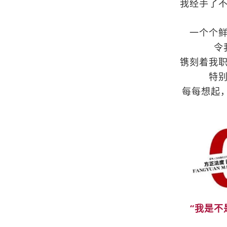
我经手了
一个个
令
镌刻着我
特
每每想起
“我是不