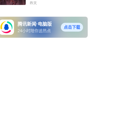
非标准
昨天
腾讯新闻·电脑版
点击下载
24小时陪你追热点