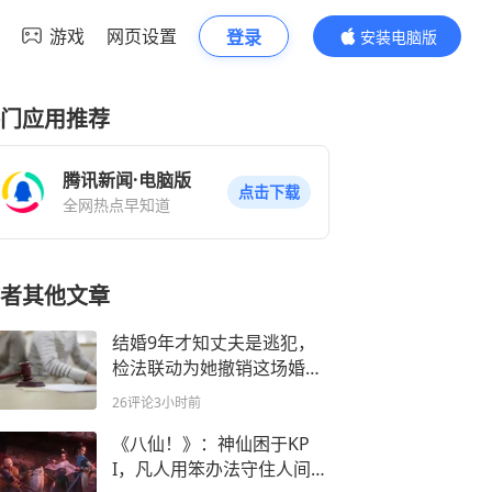
游戏
网页设置
登录
安装电脑版
内容更精彩
门应用推荐
腾讯新闻·电脑版
点击下载
全网热点早知道
者其他文章
结婚9年才知丈夫是逃犯，
检法联动为她撤销这场婚姻
登记
26评论
3小时前
《八仙！》：神仙困于KP
I，凡人用笨办法守住人间是