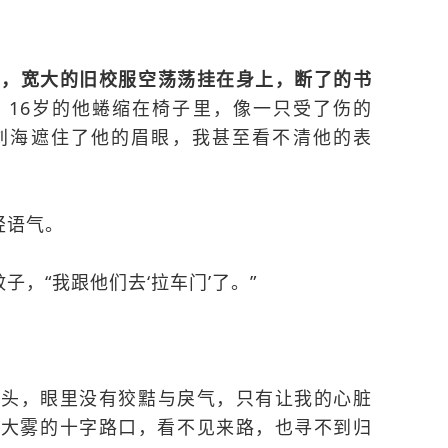
苇，宽大的旧校服空荡荡挂在身上，断了的书
。
16岁的他蜷缩在椅子里，像一只受了伤的
刘海遮住了他的眉眼，我甚至看不清他的表
轻语气。
子，“我跟他们去‘拉车门’了。”
抬头，眼里没有狡黠与戾气，只有让我的心脏
天大雾的十字路口，看不见来路，也寻不到归