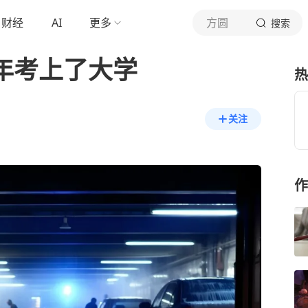
财经
AI
更多
方圆
搜索
年考上了大学
热
关注
作