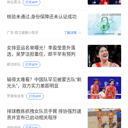
体坛黑马
打开APP
核验未通过,身份保障还未认证成功
00:09
广告
鼎立健康小助手
了解详情
女排亚运名单曝光！李盈莹意外落
选，吴梦洁担重任，郎平早有预判
峰顶体坛
打开APP
输得太难看？中国队罕见被蒙古队“剃
光头”，双方实力差距明显
罗掌柜体育
打开APP
排球教练抓拽女队员手臂 排协强烈谴
责并宣布已启动相关程序