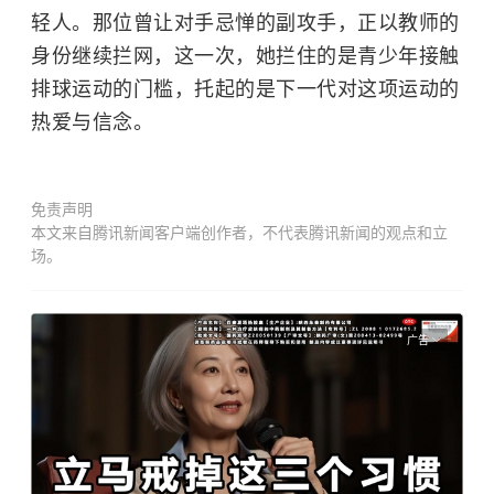
轻人。那位曾让对手忌惮的副攻手，正以教师的
身份继续拦网，这一次，她拦住的是青少年接触
排球运动的门槛，托起的是下一代对这项运动的
热爱与信念。
免责声明
本文来自腾讯新闻客户端创作者，不代表腾讯新闻的观点和立
场。
广告