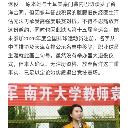
退役"。原本她与土耳其豪门费内巴切谈妥了留
洋合同，但因多年征战积累的膝腰旧伤经医生评
估无法再承受高强度联赛对抗，不得不忍痛放弃
这份邀约，同时也因此缺席第十五届全运会。她
未参加2026年度全国排球运动员注册，名字从
中国排协及天津女排公示名单中移除，职业球员
生涯就此画上句号。虽然没有举办盛大退役仪
式，但本人确认、无注册资格、放弃留洋这三重
事实，已足以定论她实质退出竞技赛场。