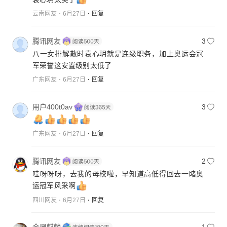
云南网友
6月27日
回复
腾讯网友
3
八一女排解散时袁心玥就是连级职务，加上奥运会冠
军荣誉这安置级别太低了
广东网友
6月27日
回复
用户400t0av
3
广东网友
6月27日
回复
腾讯网友
2
哇呀呀呀，去我的母校啦，早知道高低得回去一睹奥
运冠军风采啊
四川网友
6月27日
回复