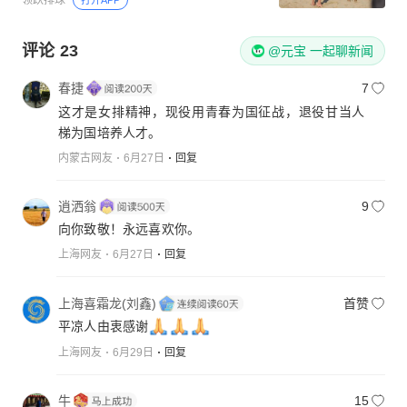
领跃排球
打开APP
评论
23
@元宝 一起聊新闻
春捷
7
这才是女排精神，现役用青春为国征战，退役甘当人
梯为国培养人才。
内蒙古网友
6月27日
回复
逍洒翁
9
向你致敬！永远喜欢你。
上海网友
6月27日
回复
上海喜霜龙(刘鑫)
首赞
平凉人由衷感谢
上海网友
6月29日
回复
牛
15