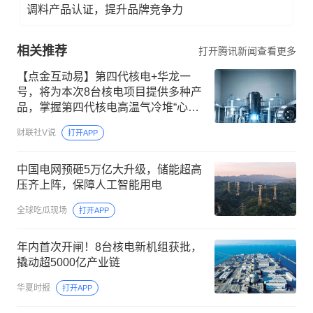
调料产品认证，提升品牌竞争力
相关推荐
打开腾讯新闻查看更多
【点金互动易】第四代核电+华龙一
号，将为本次8台核电项目提供多种产
品，掌握第四代核电高温气冷堆“心脏”
设备，这家公司深度参与“华龙一号”、
财联社V说
打开APP
“国和一号”等重大核电工程的设备配套
中国电网预砸5万亿大升级，储能超高
压齐上阵，保障人工智能用电
全球吃瓜现场
打开APP
年内首次开闸！8台核电新机组获批，
撬动超5000亿产业链
华夏时报
打开APP