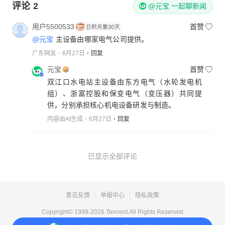
评论
2
@元宝 一起聊新闻
用户5500533
首赞
@元宝
主设备由哪家电气公司提供。
广东网友
6月27日
回复
元宝
首赞
双江口水电站主设备由东方电气（水轮发电机
组）、浙富控股和保变电气（变压器）共同提
供，分别承担核心机电设备研发与制造。
内容由AI生成
6月27日
回复
已显示全部评论
意见反馈
举报中心
隐私政策
Copyright© 1998-
2026
Tencent.All Rights Reserved