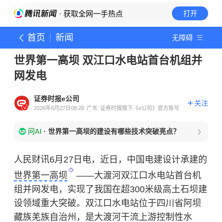
· 获取全网一手热点
打开
首页
新闻
无障碍
世界第一高坝 双江口水电站首台机组并
网发电
证券时报e公司
关注
2026年6月27日08:26
广东
证券时报旗下《e公司》官方账号
问AI
·
世界第一高坝的建设有哪些技术突破亮点？
人民财讯6月27日电，近日，中国电建设计承建的
世界第一高坝
——大渡河双江口水电站首台机
组并网发电，实现了我国在超300米级高土石坝建
设领域重大突破。双江口水电站位于四川省阿坝
藏族羌族自治州，是大渡河干流上游控制性水