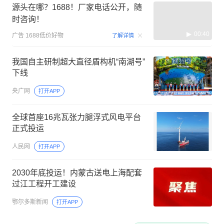
源头在哪？1688！厂家电话公开，随
时咨询！
00:40
广告
1688低价好物
了解详情
我国自主研制超大直径盾构机“南湖号”
下线
央广网
打开APP
全球首座16兆瓦张力腿浮式风电平台
正式投运
人民网
打开APP
2030年底投运！内蒙古送电上海配套
过江工程开工建设
鄂尔多斯新闻
打开APP