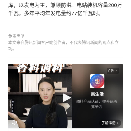
库，以发电为主，兼顾防洪。电站装机容量200万
千瓦，多年平均年发电量约77亿千瓦时。
免责声明
本文来自腾讯新闻客户端创作者，不代表腾讯新闻的观点和立
场。
广告
了解详情