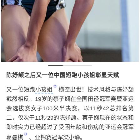
陈妤颉之后又一位中国短跑小孩姐彰显天赋
又一位短跑
小孩姐
横空出世！技术风格与陈妤颉
截然相反。19岁的蔡子娴在全国田径冠军赛暨亚运
会选拔赛女子100米半决赛，以11秒42总排名第
二，仅次于11秒29的陈妤颉。蔡子娴现在的状态和
即时实力已经超过了受困年龄和伤病的亚运会冠军
葛曼棋
、亚锦赛冠军梁小静。