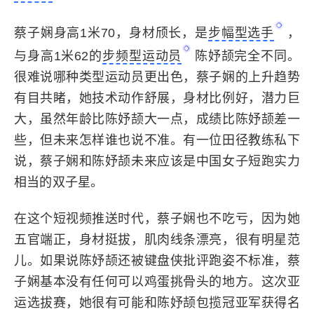
蔡子娴身高1米70，身材颀长，是
步幅型选手
，
与身高1米62的
步频型运动员
陈妤颉完全不同。
很难说哪种类型运动员更出色，蔡子娴的上升趋势
有目共睹，她技术动作舒展，身材比例好，潜力巨
大，虽然年龄比
陈妤颉
大一点，成绩比陈妤颉差一
些，但未来怎样谁也说不准。有一位田径教练私下
说，蔡子娴和陈妤颉未来应该是中国女子短跑实力
相当的双子星。
在这个短视频推送时代，蔡子娴也不吃亏，因为她
五官端正，身材挺拔，肌肉线条漂亮，很有明星范
儿。如果说陈妤颉还被键盘侠批评跑姿不标准，蔡
子娴基本没有任何可以鸡蛋挑骨头的地方。这次亚
运选拔赛，她很有可能和陈妤颉包揽冠亚军获得名