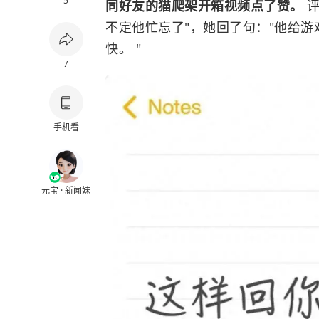
5
同好友的猫爬架开箱视频点了赞。
不定他忙忘了"，她回了句："他给
快。 "
7
手机看
元宝 · 新闻妹