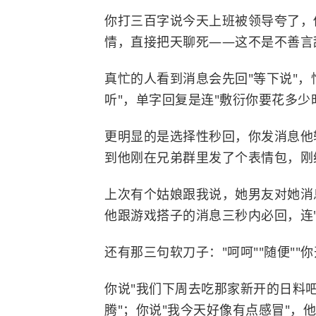
你打三百字说今天上班被领导夸了，他
情，直接把天聊死——这不是不善言
真忙的人看到消息会先回"等下说"，
听"，单字回复是连"敷衍你要花多少
更明显的是选择性秒回，你发消息他
到他刚在兄弟群里发了个表情包，刚
上次有个姑娘跟我说，她男友对她消
他跟游戏搭子的消息三秒内必回，连"
还有那三句软刀子："呵呵""随便""
你说"我们下周去吃那家新开的日料吧
腾"；你说"我今天好像有点感冒"，