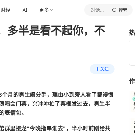
财经
AI
更多
对话实验室
搜索
，多半是看不起你，不
热
关注
作
8个月的男生闹分手，理由小到旁人看了都得愣
演唱会门票，兴冲冲拍了票根发过去，男生半
头的表情包。
弟群里接龙"今晚撸串谁去"，半小时前刚给共