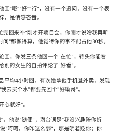
回"哦""好""行"，没有一个追问，没有一个表
辞，是情感吝啬。
忙完回来补"刚才开项目会，你刚才说啥我再听
时间"都懒得算，他觉得你的事不配占他30秒。
轮回，你发三条他回一个"在忙"，转头你能看
给别的女生的自拍评论了"好看"。
息平均4小时回，有次她拿他手机登外卖，发现
我去买个水"都要先回个"好嘞哥"。
你开心就好"。
"，他说"随便"，潜台词是"我没兴趣陪你折
他说"呵呵，你咋这么弱"，那是明着贬你；你