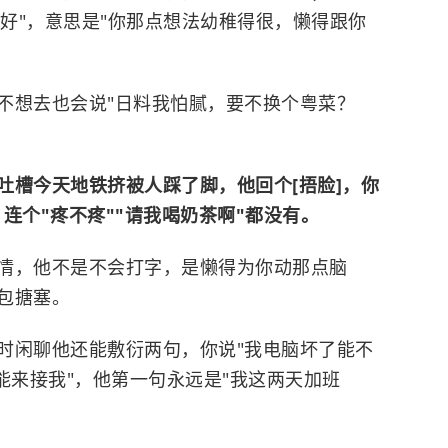
就好"，意思是"你那点想法幼稚得很，懒得跟你
不想去也会说"日料我怕腻，要不换个粤菜？
吐槽今天地铁挤被人踩了脚，他回个[捂脸]，你
，连个"疼不疼""请我喝奶茶啊"都没有。
情，他不是不会打字，是懒得为你动那点脑
包搪塞。
时闲聊他还能敷衍两句，你说"我电脑坏了能不
能来接我"，他第一句永远是"我这两天加班