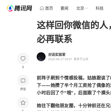
首页
要闻
北京
科技
这样回你微信的人
必再联系
对话实验室
2026-06-27 05:01
发布于
山东
3
前阵子刷到个情感投稿，姑娘跟谈了
下——她攒了半个月工资抢了偶像的
评论
小时后回了个"哦"，后面跟了个摸
她往下翻他朋友圈，十分钟前还在兄