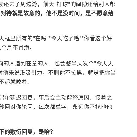
候还去了周边游，前天"打球"的间隙还给别人帮
别对待就是故意的，他不是没时间，是不愿意给
框里所有的"在吗""今天吃了啥""你看这个好
三个月不冒泡。
向的人遇到在意的人，也会憋半天发个"今天天
在对他来说没吸引力，不删你不拉黑，就是把你当
不起就晾着。
偶尔延迟回复，事后会主动解释原因、接着之
秒回对你轮回，每次都单字，永远你不找他他
下的敷衍回复，是啥？