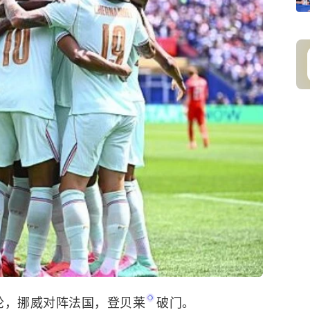
三轮，挪威对阵法国，
登贝莱
破门。