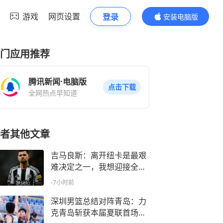
游戏
网页设置
登录
安装电脑版
内容更精彩
门应用推荐
腾讯新闻·电脑版
点击下载
全网热点早知道
者其他文章
吉马良斯：离开纽卡是最艰
难决定之一，我想迎接全新
挑战
-7小时前
深圳男篮总结对阵青岛：力
克青岛斩获本届夏联首场胜