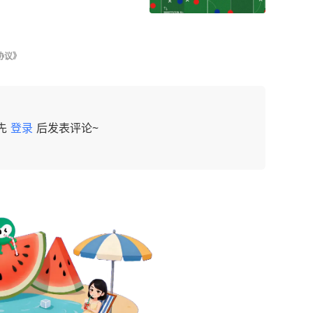
协议》
先
登录
后发表评论~