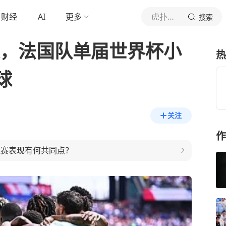
财经
AI
更多
虎扑体育内容
搜索
次，法国队单届世界杯小
热
球
关注
作
组赛表现有何共同点？