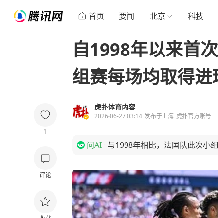
首页
要闻
北京
科技
自1998年以来首
组赛每场均取得进
虎扑体育内容
2026-06-27 03:14
发布于
上海
虎扑官方账号
1
问AI
·
与1998年相比，法国队此次小
评论