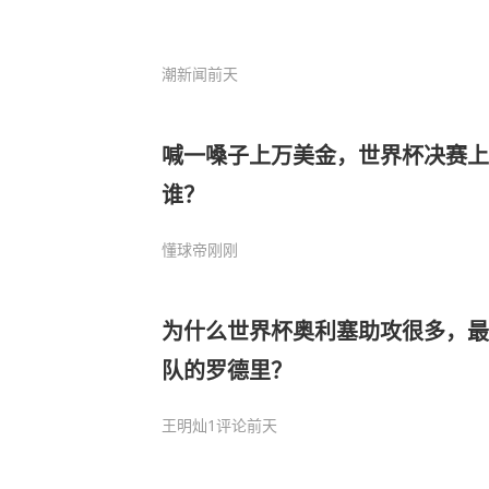
潮新闻
前天
喊一嗓子上万美金，世界杯决赛
谁？
懂球帝
刚刚
为什么世界杯奥利塞助攻很多，最
队的罗德里？
王明灿
1评论
前天