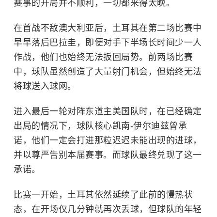
赛事的开局并不顺利，一切都来得太晚。
在首战不敌澳大利亚后，土耳其在第二场比赛中
早早落后巴拉圭，即便对手下半场长时间少一人
作战，他们也始终无法扳回局势。前两场比赛
中，球队虽然创造了大量射门机会，但始终无法
将球送入球网。
进入最后一轮对阵东道主美国队时，在已经确定
出局的情况下，球队核心凯南-伊尔迪兹曾承
诺，他们一定会打进那粒迟迟未能出现的进球，
并以尊严告别本届赛事。而球队最终兑现了这一
承诺。
比赛一开始，土耳其依然延续了此前的慢热状
态，在开场仅几分钟就再次丢球，但球队的年轻