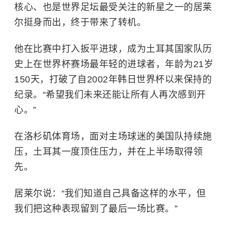
核心、也是世界足坛最受关注的新星之一的居莱
尔挺身而出，终于带来了转机。
他在比赛中打入扳平进球，成为土耳其国家队历
史上在世界杯赛场最年轻的进球者，年龄为21岁
150天，打破了自2002年韩日世界杯以来保持的
纪录。“希望我们未来还能让所有人再次感到开
心。”
在洛杉矶体育场，面对主场球迷的美国队持续施
压，土耳其一度顶住压力，并在上半场取得领
先。
居莱尔说：“我们知道自己具备这样的水平，但
我们把这种表现留到了最后一场比赛。”