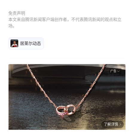
免责声明
本文来自腾讯新闻客户端创作者，不代表腾讯新闻的观点和立
场。
居莱尔动态
广告
了解详情