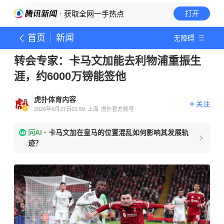
· 获取全网一手热点
打开
首页
新闻
无障碍
转会专家：卡马文加能去利物浦重振生
涯，约6000万镑能签他
虎扑体育内容
关注
2026年6月27日01:59
上海
虎扑官方账号
问AI
·
卡马文加在皇马的位置混乱如何影响其发展轨
迹？