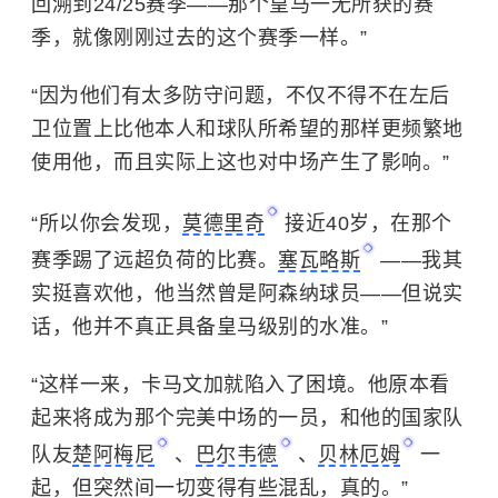
回溯到24/25赛季——那个皇马一无所获的赛
季，就像刚刚过去的这个赛季一样。”
“因为他们有太多防守问题，不仅不得不在左后
卫位置上比他本人和球队所希望的那样更频繁地
使用他，而且实际上这也对中场产生了影响。”
“所以你会发现，
莫德里奇
接近40岁，在那个
赛季踢了远超负荷的比赛。
塞瓦略斯
——我其
实挺喜欢他，他当然曾是阿森纳球员——但说实
话，他并不真正具备皇马级别的水准。”
“这样一来，卡马文加就陷入了困境。他原本看
起来将成为那个完美中场的一员，和他的国家队
队友
楚阿梅尼
、
巴尔韦德
、
贝林厄姆
一
起，但突然间一切变得有些混乱，真的。”