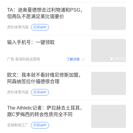
TA：迪奥曼德想去过利物浦和PSG，
但两队不愿满足莱比锡要价
虎扑体育内容
打开APP
输入手机号：一键领取
00:15
广告
易泽科技运营商
了解详情
欧文：我本就不看好维尼修斯加盟，
阿森纳签拉什福德很合理
虎扑体育内容
打开APP
The Athletic记者：萨拉赫去土耳其，
跟C罗梅西的转会性质完全不同
足球新闻工厂
打开APP