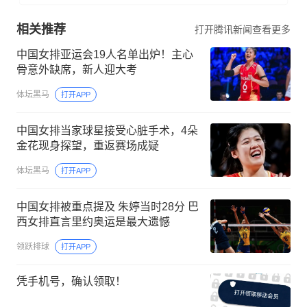
相关推荐
打开腾讯新闻查看更多
中国女排亚运会19人名单出炉！主心
骨意外缺席，新人迎大考
体坛黑马
打开APP
中国女排当家球星接受心脏手术，4朵
金花现身探望，重返赛场成疑
体坛黑马
打开APP
中国女排被重点提及 朱婷当时28分 巴
西女排直言里约奥运是最大遗憾
领跃排球
打开APP
凭手机号，确认领取！