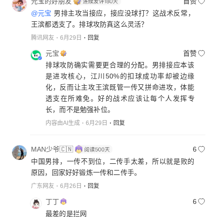
元宝的好朋友
首赞
@元宝
男排主攻当接应，接应没球打？这战术反常，
王滨都透支了。排球攻防真这么灵活？
腾讯网友
6月29日
回复
元宝
首赞
排球攻防确实需要更合理的分配。男排接应本该
是进攻核心，江川50%的扣球成功率却被边缘
化，反而让主攻王滨既管一传又拼命进攻，体能
透支在所难免。好的战术应该让每个人发挥专
长，而不是勉强补位。
内容由AI生成
6月29日
回复
MAN少爷🇨🇳
6
中国男排，一传不到位，二传手太差，所以就是败的
原因，回家好好锻炼一传和二传手。
广东网友
6月26日
回复
丁丁
6
最差的是拦网