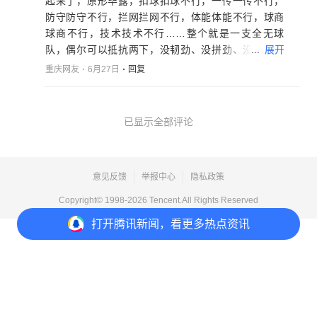
起来了，原形毕露，扣球扣球不行，一传一传不行，
防守防守不行，拦网拦网不行，体能体能不行，球商
球商不行，技术技术不行……整个就是一支全无球
...
展开
队，偶尔可以抵抗两下，没韧劲、没拼劲、没耐心，
没见过几个攻传配合的好球。一群不思进取、不求上
重庆网友
6月27日
回复
进的混混，输球顺理成章、家常便饭，酷似男足，不
以为耻，还心安理得，真是丢人现眼，丢人丢到家
了！耻辱啊！这群人干脆叫他们回家啃老去，躺赢
已显示全部评论
去，别再让他们出去再习惯性的丢人现眼了
他们不
要脸，我们还要面子啊！
意见反馈
举报中心
隐私政策
Copyright© 1998-
2026
Tencent.All Rights Reserved
打开
腾讯新闻，看更多热点资讯
打开
APP参与讨论
18
15
4
4