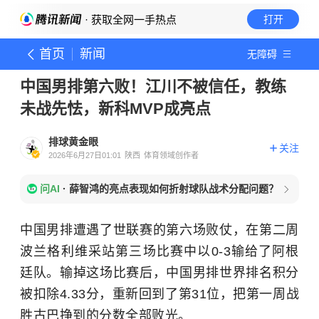
· 获取全网一手热点
打开
首页
新闻
无障碍
中国男排第六败！江川不被信任，教练
未战先怯，新科MVP成亮点
排球黄金眼
关注
2026年6月27日01:01
陕西
体育领域创作者
问AI
·
薛智鸿的亮点表现如何折射球队战术分配问题？
中国男排遭遇了世联赛的第六场败仗，在第二周
波兰格利维采站第三场比赛中以0-3输给了阿根
廷队。输掉这场比赛后，中国男排世界排名积分
被扣除4.33分，重新回到了第31位，把第一周战
胜古巴挣到的分数全部败光。