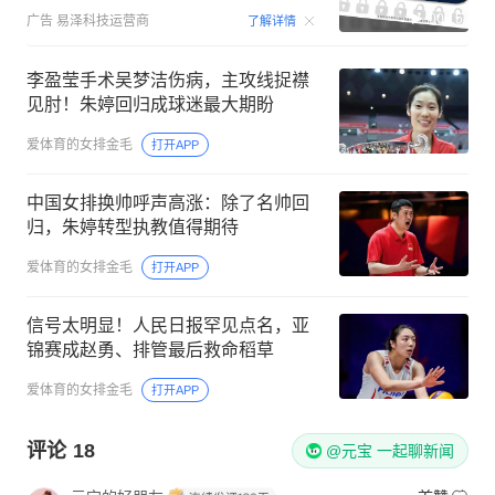
00:15
广告
易泽科技运营商
了解详情
李盈莹手术吴梦洁伤病，主攻线捉襟
见肘！朱婷回归成球迷最大期盼
爱体育的女排金毛
打开APP
中国女排换帅呼声高涨：除了名帅回
归，朱婷转型执教值得期待
爱体育的女排金毛
打开APP
信号太明显！人民日报罕见点名，亚
锦赛成赵勇、排管最后救命稻草
爱体育的女排金毛
打开APP
评论
18
@元宝 一起聊新闻