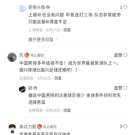
更换头像
1
上替补也没有问题 毕竟连打三场 队员非常疲劳
只能说替补厚度不足…
上海网友
6月27日
回复
展开更多回复
芮
首赞
中国男排多年成绩不佳！成为世界最弱势球队之一。
振兴排球比振兴足球还难吧！？
云南网友
6月26日
回复
颖
首赞
据说中国男排的注册球员很少 身体条件好的优先
选择男篮
吉林网友
6月26日
回复
泰达力量
3
早用老薛不至于现在这地步