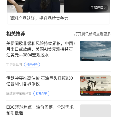
了解详情
调料产品认证，提升品牌竞争力
相关推荐
打开腾讯新闻查看更多
美伊间歇非缓和风险持续累积，中国7
月出口或放缓，美国AI美元难接替石
油美元---0804宏观脱水
华尔街见闻
打开APP
伊朗冲突推高油价 石油巨头狂揽930
亿暴利引各界争议
蹦跶的中东编译官
打开APP
EBC环球焦点丨油价回落，全球需求
预期低迷