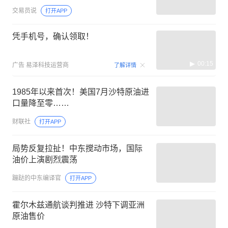
交易员说
打开APP
凭手机号，确认领取！
00:15
广告
易泽科技运营商
了解详情
1985年以来首次！美国7月沙特原油进
口量降至零……
财联社
打开APP
局势反复拉扯！中东搅动市场，国际
油价上演剧烈震荡
蹦跶的中东编译官
打开APP
霍尔木兹通航谈判推进 沙特下调亚洲
原油售价