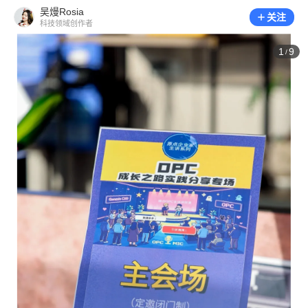
吴熳Rosia
关注
科技领域创作者
1
9
/