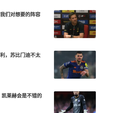
我们对想要的阵容
利，苏比门迪不太
，凯莱赫会是不错的