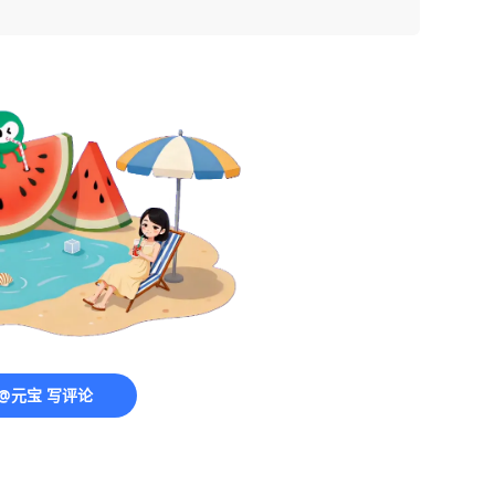
@元宝 写评论