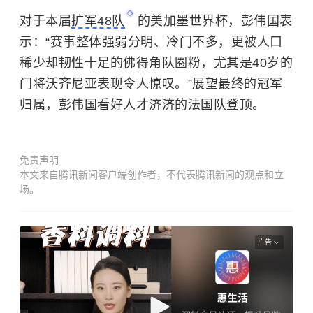
对于本届
扩军48队
的美加墨世界杯，彭伟国表
示：“赛事整体强弱分明、冷门不多，更被人口
稀少却韧性十足的佛得角队圈粉，尤其是40岁的
门将沃齐尼亚表现令人惊叹。”展望最终的冠军
归属，彭伟国看好人才济济的法国队登顶。
免责声明
本文来自腾讯新闻客户端创作者，不代表腾讯新闻的观点和立
场。
广告