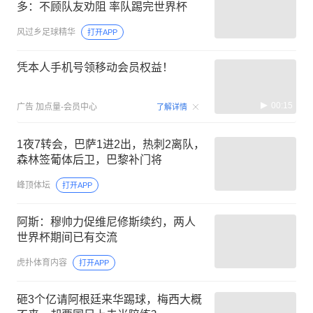
多：不顾队友劝阻 率队踢完世界杯
风过乡足球精华
打开APP
凭本人手机号领移动会员权益！
00:15
广告
加点量-会员中心
了解详情
1夜7转会，巴萨1进2出，热刺2离队，
森林签葡体后卫，巴黎补门将
峰顶体坛
打开APP
阿斯：穆帅力促维尼修斯续约，两人
世界杯期间已有交流
虎扑体育内容
打开APP
砸3个亿请阿根廷来华踢球，梅西大概