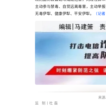
主动参与禁毒、自觉远离毒害，主动举报
无毒伊犁、健康伊犁、平安伊犁。
（记者
来
源
监 制丨杜 磊