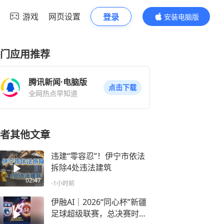
游戏
网页设置
登录
安装电脑版
内容更精彩
门应用推荐
腾讯新闻·电脑版
点击下载
全网热点早知道
者其他文章
违建“零容忍”！伊宁市依法
拆除4处违法建筑
02:47
-1小时前
伊融AI｜2026“同心杯”新疆
足球超级联赛，总决赛时间