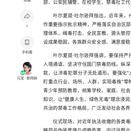
收藏
部、公安民辅警、在校学生、禁毒社工代
叶尔夏提·吐尔逊拜指出，近年来，
作重要指示批示精神，严格落实自治区部
1
理体系，缉毒打击、全民宣教、源头管控
设成果稳固，各族群众安全感、满意度稳
手机看
叶尔夏提·吐尔逊拜强调，要保持严
入境通道，坚决守住国门禁毒防线。纵深
款，让涉毒犯罪分子无处遁形。要强化“
元宝 · 新闻妹
盯重点行业、场所、人群，实现毒株“零
青少年预防教育，统筹学校、家庭、社会
知识，让“健康人生、绿色无毒”理念浸
共治的禁毒工作格局，广泛发动社会各界
仪式现场，对近年执法收缴的各类毒
精药品伪装套路与成瘾危害，向过往群众