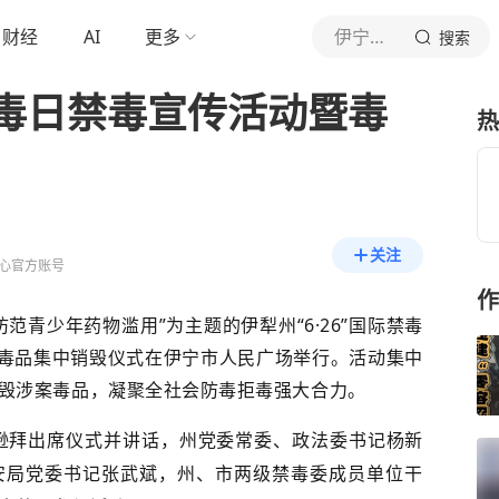
财经
AI
更多
伊宁市融媒体中心
搜索
毒日禁毒宣传活动暨毒
热
关注
心官方账号
作
防范青少年药物滥用”为主题的伊犁州“6·26”国际禁毒
暨毒品集中销毁仪式在伊宁市人民广场举行。活动集中
毁涉案毒品，凝聚全社会防毒拒毒强大合力。
逊拜出席仪式并讲话，州党委常委、政法委书记杨新
安局党委书记张武斌，州、市两级禁毒委成员单位干