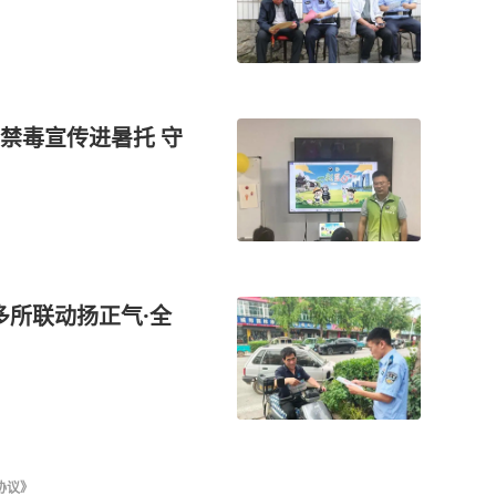
禁毒宣传进暑托 守
多所联动扬正气·全
协议》