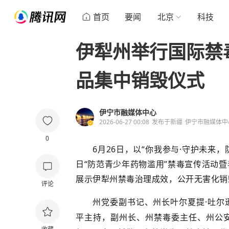
首页
要闻
北京
科技
伊犁州举行国际禁
品集中销毁仪式
伊宁市融媒体中心
2026-06-27 00:08
发布于
新疆
伊宁市融媒体中
0
6月26日，以“你我参与·守护未来，
日“防范青少年药物滥用”禁毒宣传活动
展示伊犁州禁毒治理成效，公开无害化销
评论
州党委副书记、州长叶尔夏提·吐尔
平主持，副州长、州禁毒委主任、州公