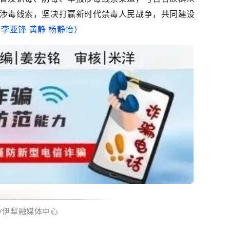
涉毒线索，坚决打赢新时代禁毒人民战争，共同建设
 李亚锋 黄静 杨静怡）
/
伊犁融媒体中心