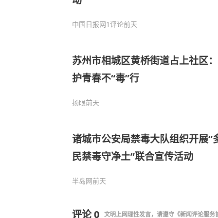
中国日报网
1评论
前天
苏州市相城区黄桥街道占上社区：
护青春不“毒”行
扬眼
前天
诸城市公安局禁毒大队组织开展“
民禁毒守净土”联合宣传活动
半岛网
前天
评论
0
文明上网理性发言，请遵守
《新闻评论服务