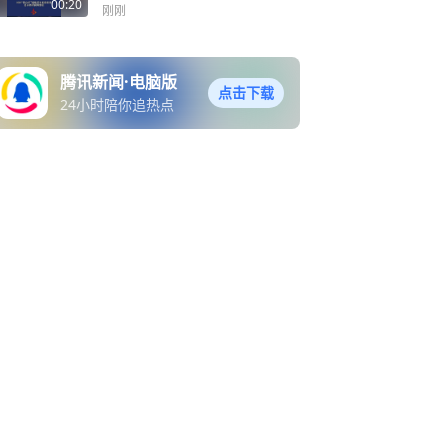
调整啦！
00:20
刚刚
腾讯新闻·电脑版
点击下载
24小时陪你追热点