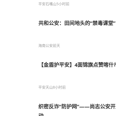
平安石嘴山
5小时前
共和公安：田间地头的“禁毒课堂”
海南公安
前天
【金盾护平安】4面锦旗点赞喀什
平安天山
8小时前
织密反诈“防护网”——尚志公安
动