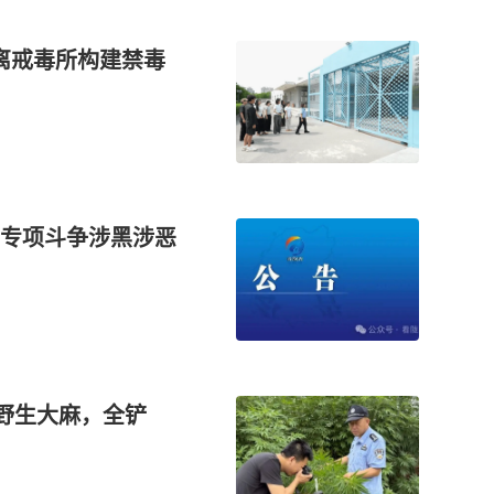
离戒毒所构建禁毒
专项斗争涉黑涉恶
株野生大麻，全铲