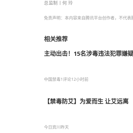
总监制丨何 玲
免责声明：本内容来自腾讯平台创作者，不代表
相关推荐
主动出击！15名涉毒违法犯罪嫌
中国禁毒
1评论
12小时前
【禁毒防艾】为爱而生 让艾远离
今日宾川
昨天