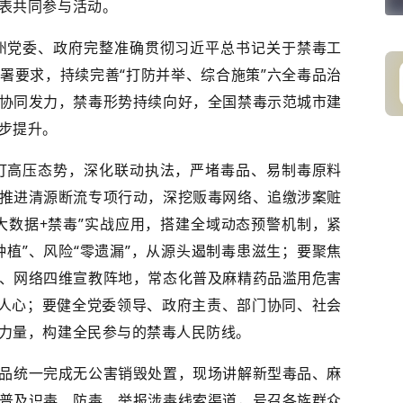
表共同参与活动。
州党委、政府完整准确贯彻习近平总书记关于禁毒工
署要求，持续完善“打防并举、综合施策”六全毒品治
协同发力，禁毒形势持续向好，全国禁毒示范城市建
步提升。
打高压态势，深化联动执法，严堵毒品、易制毒原料
推进清源断流专项行动，深挖贩毒网络、追缴涉案赃
大数据+禁毒”实战应用，搭建全域动态预警机制，紧
种植”、风险“零遗漏”，从源头遏制毒患滋生；要聚焦
、网络四维宣教阵地，常态化普及麻精药品滥用危害
润人心；要健全党委领导、政府主责、部门协同、社会
力量，构建全民参与的禁毒人民防线。
品统一完成无公害销毁处置，现场讲解新型毒品、麻
普及识毒、防毒、举报涉毒线索渠道，号召各族群众