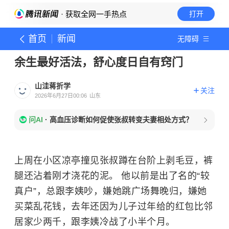
· 获取全网一手热点
打开
首页
新闻
无障碍
余生最好活法，舒心度日自有窍门
山洼蒋折学
关注
2026年6月27日00:06
山东
问AI
·
高血压诊断如何促使张叔转变夫妻相处方式？
上周在小区凉亭撞见张叔蹲在台阶上剥毛豆，裤
腿还沾着刚才浇花的泥。 他以前是出了名的“较
真户”，总跟李姨吵，嫌她跳广场舞晚归，嫌她
买菜乱花钱，去年还因为儿子过年给的红包比邻
居家少两千，跟李姨冷战了小半个月。