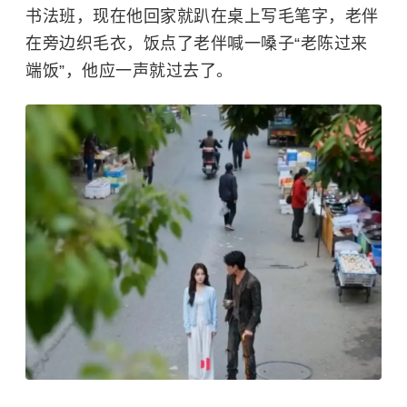
书法班，现在他回家就趴在桌上写毛笔字，老伴
在旁边织毛衣，饭点了老伴喊一嗓子“老陈过来
端饭”，他应一声就过去了。