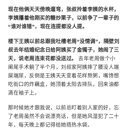
现在他俩天天傍晚遛弯，张叔拎着李姨的水杯，
李姨攥着他刚买的糖炒栗子，以前争了一辈子的
“谁对谁错”，现在连提都没人提。
楼下王姨以前总跟我吐槽老周“没情调”，隔壁刘
叔去年结婚纪念日给阿姨买了金镯子，她闹了三
天，说老周连束花都没送过。
去年老周做个小
阑尾手术躺了半个月，刘叔家阿姨摔了腰没人端
屎端尿，反倒是王姨天天变着花样熬粥，嘴馋想
吃街口的炸藕盒，她顶着太阳去排队，回来油都
滴在袖子上。
那时候她才跟我说，以前总盯着别人家的好，忘
了老周虽然不会说漂亮话，但是她风湿犯了二十
年，每天晚上都记得给她捂热水袋。