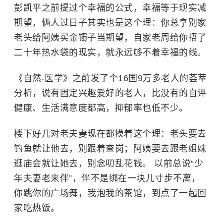
彭凯平之前提过个幸福的公式，幸福等于现实减
期望，俩人过日子其实也是这个理：你总拿别家
老头给阿姨买金镯子当期望，自家老周给你捂了
二十年热水袋的现实，就永远够不着幸福的线。
《自然-医学》之前发了个16国9万多老人的荟萃
分析，说有固定兴趣爱好的老人，比没有的自评
健康、生活满意度都高，抑郁率也低不少。
楼下好几对老夫妻现在都摸着这个理：老头要去
钓鱼就让他去，别跟着查岗；阿姨要去跟老姐妹
逛庙会就让她去，别念叨乱花钱。 以前总说“少
年夫妻老来伴”，伴不是绑在一块儿寸步不离，
你跳你的广场舞，我泡我的茶馆，到点了一起回
家吃热饭。