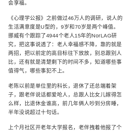
会享福。
《心理学公报》之前做过46万人的调研，说人的
生活满意度是U型的，9岁和70岁是两个峰值。
挪威有个跟踪了4944个老人15年的NorLAG研
究，把这事说透了：老人幸福感不降，靠的就是
两招，把以前定的高目标往下放放，别总跟别人
比，还有就是清楚剩下的时间不多，知道哪些事
值得气，哪些事犯不上。
老陈以前是单位里的科长，退休了还总端着架
子，跟老伴说话都爱呛人，总跟人比女儿嫁得怎
么样，比退休金谁高，前几年俩人吵到分房睡，
半年没说超过十句话。
上个月社区开
老年大学
报名，老伴拽着他报了个