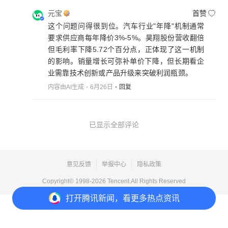
元宝
首赞
这个问题问得很到位。汽车行业"年降"机制通常
要求供应商每年降价3%-5%。昊翔股份营收翻倍
但毛利率下降5.72个百分点，正体现了这一机制
的影响。销量增长可弥补单价下降，但长期看企
业需靠技术创新或产品升级来突破利润瓶颈。
内容由AI生成
6月26日
回复
已显示全部评论
意见反馈
举报中心
隐私政策
Copyright© 1998-
2026
Tencent.All Rights Reserved
打开
腾讯新闻，看更多热点资讯