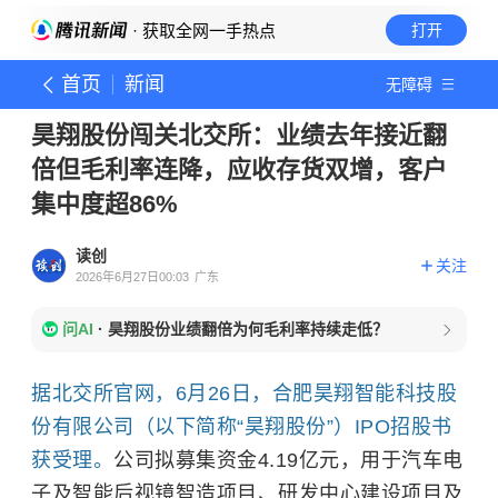
· 获取全网一手热点
打开
首页
新闻
无障碍
昊翔股份闯关北交所：业绩去年接近翻
倍但毛利率连降，应收存货双增，客户
集中度超86%
读创
关注
2026年6月27日00:03
广东
问AI
·
昊翔股份业绩翻倍为何毛利率持续走低？
据北交所官网，6月26日，合肥昊翔智能科技股
份有限公司（以下简称“昊翔股份”）IPO招股书
获受理。
公司拟募集资金4.19亿元，用于汽车电
子及智能后视镜智造项目、研发中心建设项目及