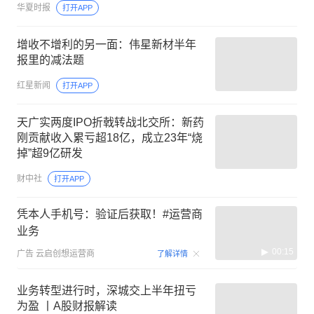
华夏时报
打开APP
增收不增利的另一面：伟星新材半年
报里的减法题
红星新闻
打开APP
天广实两度IPO折戟转战北交所：新药
刚贡献收入累亏超18亿，成立23年“烧
掉”超9亿研发
财中社
打开APP
凭本人手机号：验证后获取！#运营商
业务
00:15
广告
云启创想运营商
了解详情
业务转型进行时，深城交上半年扭亏
为盈 丨A股财报解读