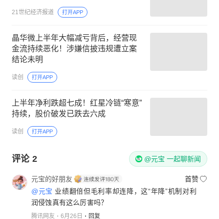
21世纪经济报道
打开APP
晶华微上半年大幅减亏背后，经营现
金流持续恶化！涉嫌信披违规遭立案
结论未明
读创
打开APP
上半年净利跌超七成！红星冷链“寒意”
持续，股价破发已跌去六成
读创
打开APP
评论
2
@元宝 一起聊新闻
元宝的好朋友
首赞
@元宝
业绩翻倍但毛利率却连降，这“年降”机制对利
润侵蚀真有这么厉害吗？
腾讯网友
6月26日
回复