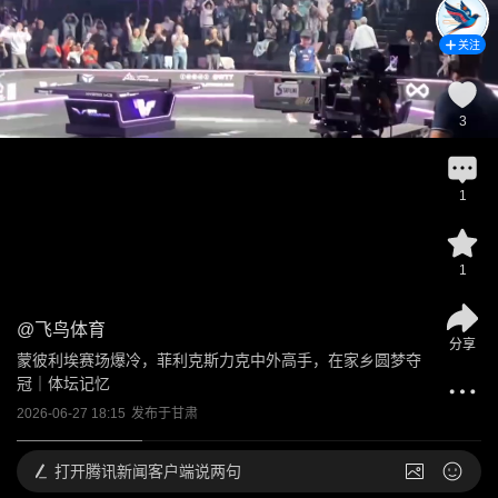
关注
3
1
1
@
飞鸟体育
分享
蒙彼利埃赛场爆冷，菲利克斯力克中外高手，在家乡圆梦夺
冠｜体坛记忆
2026-06-27 18:15
发布于
甘肃
打开
腾讯新闻客户端说两句