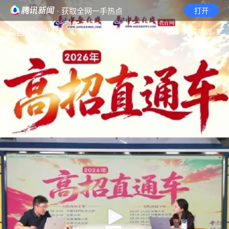
· 获取全网一手热点
打开
首页
视频
无障碍