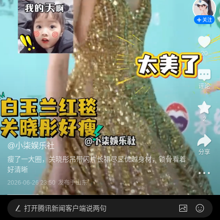
关注
20
评论
2
@
小柒娱乐社
分享
瘦了一大圈，关晓彤吊带闪片长裙尽显优越身材，锁骨看着
好清晰
2026-06-26 23:50
发布于
山东
打开
腾讯新闻客户端说两句