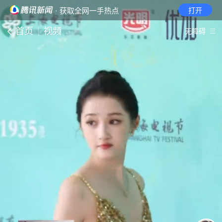
· 获取全网一手热点
打开
首页
视频
无障碍