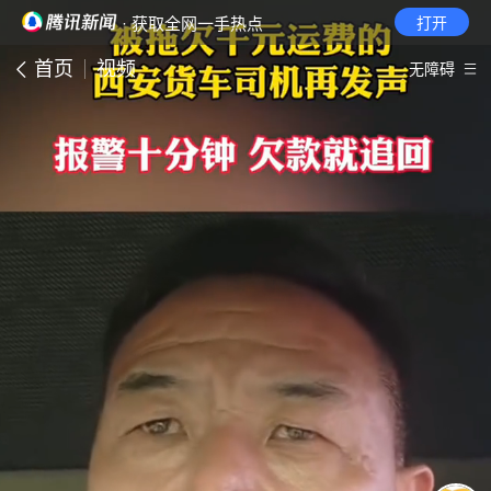
· 获取全网一手热点
打开
首页
视频
无障碍