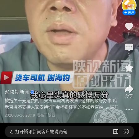
关注
11
1
1
@
陕视新闻
分享
被拖欠千元运费的西安货车司机再发声 “这样的政府办事 咱
老百姓不支持人家支持谁”“金杯银杯真的不如老百姓...
展开
2026-06-26 23:49
发布于
陕西
打开
腾讯新闻客户端说两句