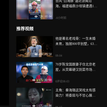
台风“白海豚”逼近浙闽沿
海，福建福鼎沙埕镇遭遇10
级风圈，沿岸风浪持续加
729
|
01:04
剧，当地开展重点区域巡
-6小时前
查，转移风险区域群众，设
置集中避灾安置点，加固沿
推荐视频
岸房屋
他是著名老戏骨：一生未婚
未育，独居800平别墅，63岁
生活令人羡
439
|
01:59
08-04
70岁陈宝国跟妻子住北京老
屋，从荧幕硬汉到菜市场砍
价大爷，把退休生活过成了
1.9万
|
01:00
最舒服的样子
6评论
08-03
主角：秦海璐这哭戏太有感
染力！将委屈与不甘心展现
得淋漓尽致，封神了
1.0万
|
01:58