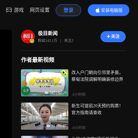
游戏
网页设置
登录
安装电脑版
内容更精彩
极目新闻
关注
粉丝
143.1万
|
关注
2
作者最新视频
改入户门朝向引邻里矛盾，
蔡甸法院调解明确装修边界
347
|
02:29
-6小时前
新生可提前20天预约购票！
官方指南请查收
22
|
01:07
-6小时前