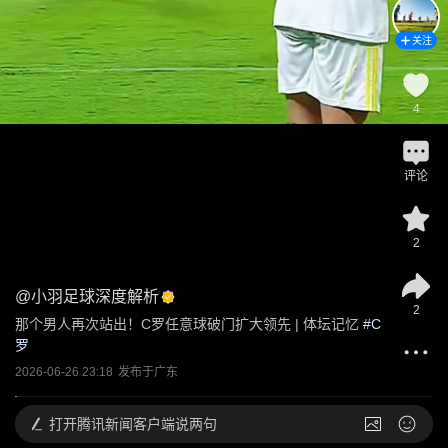
关注
4
评论
2
@
小羽足球深度解析
2
那个男人再次站出！C罗任意球破门扩大领先 | 体坛记忆
 #
C
罗
2026-06-26 23:18
发布于
广东
打开
腾讯新闻客户端说两句