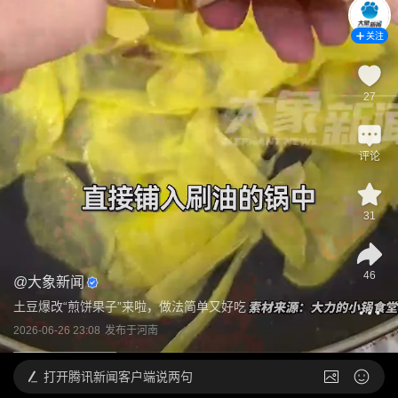
关注
27
评论
31
46
@
大象新闻
土豆爆改“煎饼果子”来啦，做法简单又好吃
2026-06-26 23:08
发布于
河南
打开
腾讯新闻客户端说两句