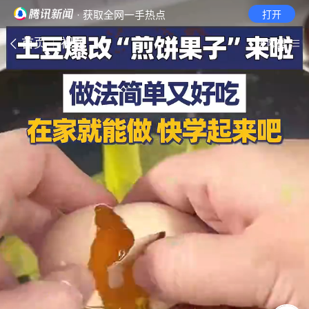
· 获取全网一手热点
打开
首页
视频
无障碍