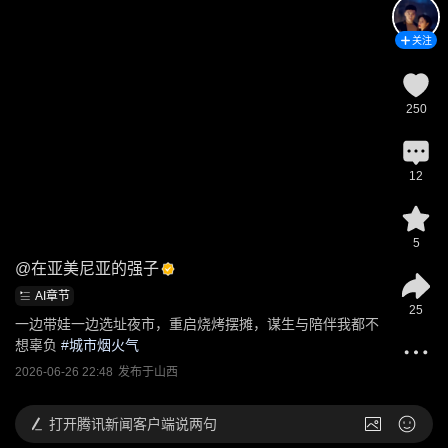
关注
250
12
5
@
在亚美尼亚的强子
AI章节
25
一边带娃一边选址夜市，重启烧烤摆摊，谋生与陪伴我都不
想辜负
 #
城市烟火气
2026-06-26 22:48
发布于
山西
打开
腾讯新闻客户端说两句