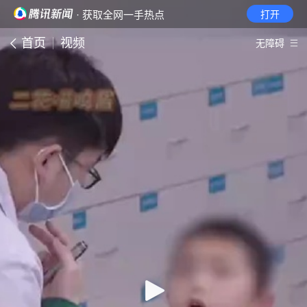
· 获取全网一手热点
打开
首页
视频
无障碍