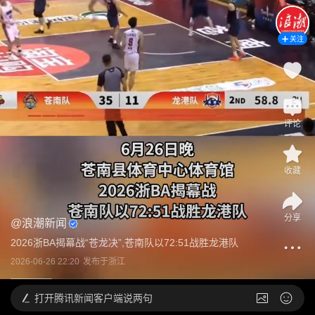
关注
评论
收藏
分享
@
浪潮新闻
2026浙BA揭幕战“苍龙决”,苍南队以72:51战胜龙港队
2026-06-26 22:20
发布于
浙江
打开
腾讯新闻客户端说两句